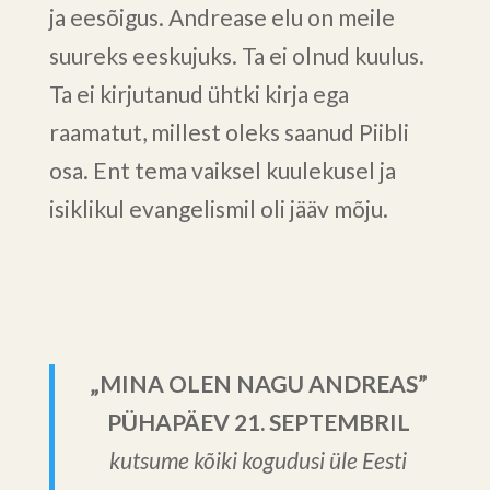
ja eesõigus. Andrease elu on meile
suureks eeskujuks. Ta ei olnud kuulus.
Ta ei kirjutanud ühtki kirja ega
raamatut, millest oleks saanud Piibli
osa. Ent tema vaiksel kuulekusel ja
isiklikul evangelismil oli jääv mõju.
„MINA OLEN NAGU ANDREAS”
PÜHAPÄEV 21. SEPTEMBRIL
kutsume kõiki kogudusi üle Eesti