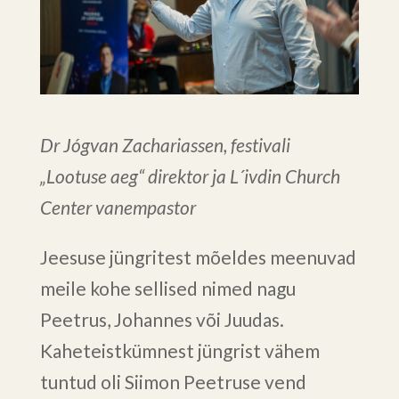
Dr Jógvan Zachariassen, festivali
„Lootuse aeg“ direktor ja L´ivdin Church
Center vanempastor
Jeesuse jüngritest mõeldes meenuvad
meile kohe sellised nimed nagu
Peetrus, Johannes või Juudas.
Kaheteistkümnest jüngrist vähem
tuntud oli Siimon Peetruse vend