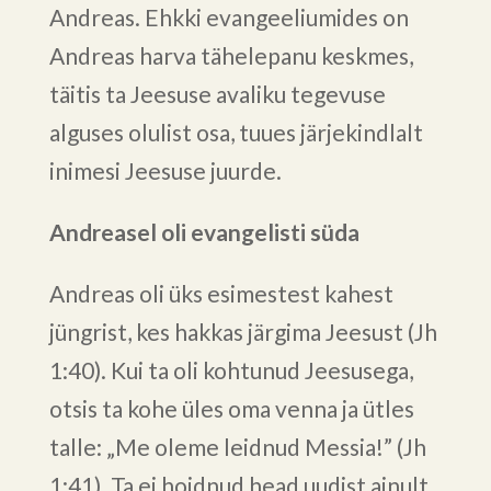
Andreas. Ehkki evangeeliumides on
Andreas harva tähelepanu keskmes,
täitis ta Jeesuse avaliku tegevuse
alguses olulist osa, tuues järjekindlalt
inimesi Jeesuse juurde.
Andreasel oli evangelisti süda
Andreas oli üks esimestest kahest
jüngrist, kes hakkas järgima Jeesust (Jh
1:40). Kui ta oli kohtunud Jeesusega,
otsis ta kohe üles oma venna ja ütles
talle: „Me oleme leidnud Messia!” (Jh
1:41). Ta ei hoidnud head uudist ainult