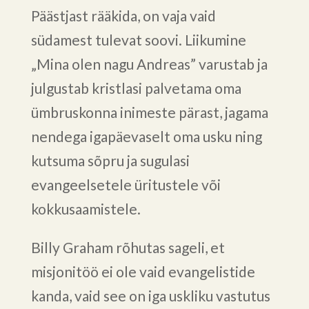
Päästjast rääkida, on vaja vaid
südamest tulevat soovi. Liikumine
„Mina olen nagu Andreas” varustab ja
julgustab kristlasi palvetama oma
ümbruskonna inimeste pärast, jagama
nendega igapäevaselt oma usku ning
kutsuma sõpru ja sugulasi
evangeelsetele üritustele või
kokkusaamistele.
Billy Graham rõhutas sageli, et
misjonitöö ei ole vaid evangelistide
kanda, vaid see on iga uskliku vastutus