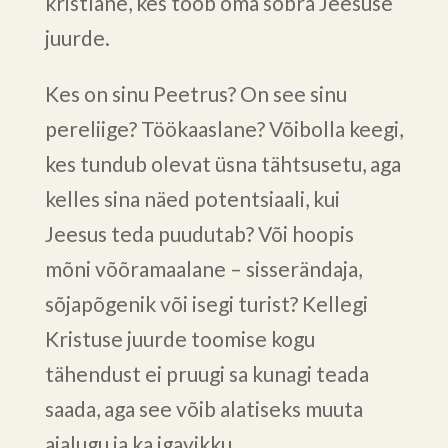
kristlane, kes toob oma sõbra Jeesuse
juurde.
Kes on sinu Peetrus? On see sinu
pereliige? Töökaaslane? Võibolla keegi,
kes tundub olevat üsna tähtsusetu, aga
kelles sina näed potentsiaali, kui
Jeesus teda puudutab? Või hoopis
mõni võõramaalane – sisserändaja,
sõjapõgenik või isegi turist? Kellegi
Kristuse juurde toomise kogu
tähendust ei pruugi sa kunagi teada
saada, aga see võib alatiseks muuta
ajalugu ja ka igavikku.