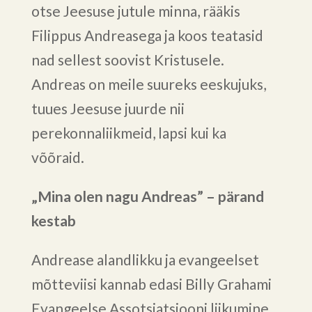
otse Jeesuse jutule minna, rääkis
Filippus Andreasega ja koos teatasid
nad sellest soovist Kristusele.
Andreas on meile suureks eeskujuks,
tuues Jeesuse juurde nii
perekonnaliikmeid, lapsi kui ka
võõraid.
„Mina olen nagu Andreas” – pärand
kestab
Andrease alandlikku ja evangeelset
mõtteviisi kannab edasi Billy Grahami
Evangeelse Assotsiatsiooni liikumine