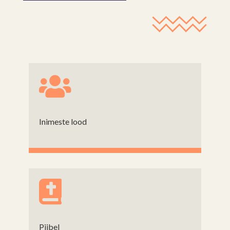

Inimeste lood

Piibel