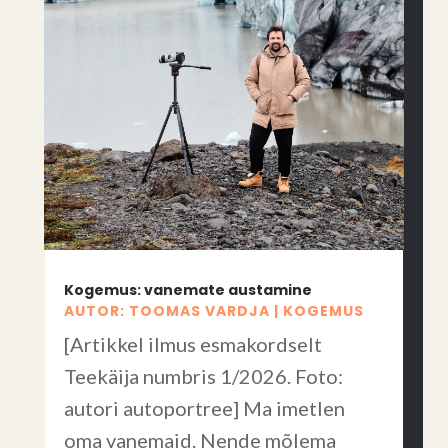
Kogemus: vanemate austamine
AUTOR:
TOOMAS VARDJA
|
KOGEMUS
[Artikkel ilmus esmakordselt
Teekäija numbris 1/2026. Foto:
autori autoportree] Ma imetlen
oma vanemaid. Nende mõlema