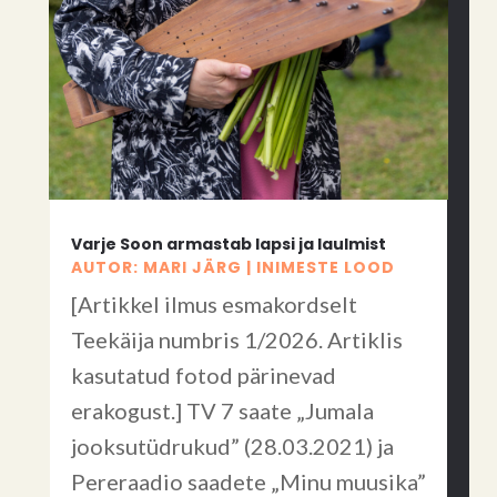
Varje Soon armastab lapsi ja laulmist
AUTOR:
MARI JÄRG
|
INIMESTE LOOD
[Artikkel ilmus esmakordselt
Teekäija numbris 1/2026. Artiklis
kasutatud fotod pärinevad
erakogust.] TV 7 saate „Jumala
jooksutüdrukud” (28.03.2021) ja
Pereraadio saadete „Minu muusika”