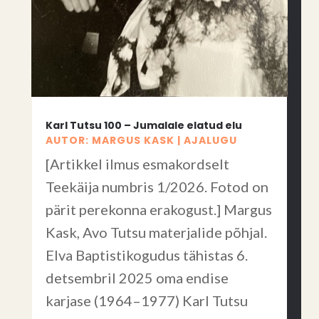
Karl Tutsu 100 – Jumalale elatud elu
AUTOR:
MARGUS KASK
|
AJALUGU
[Artikkel ilmus esmakordselt
Teekäija numbris 1/2026. Fotod on
pärit perekonna erakogust.] Margus
Kask, Avo Tutsu materjalide põhjal.
Elva Baptistikogudus tähistas 6.
detsembril 2025 oma endise
karjase (1964–1977) Karl Tutsu