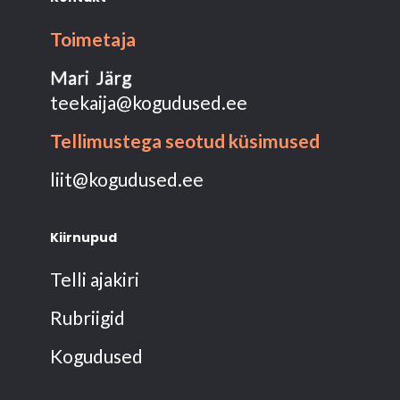
Toimetaja
Mari Järg
teekaija@kogudused.ee
Tellimustega seotud küsimused
liit@kogudused.ee
Kiirnupud
Telli ajakiri
Rubriigid
Kogudused