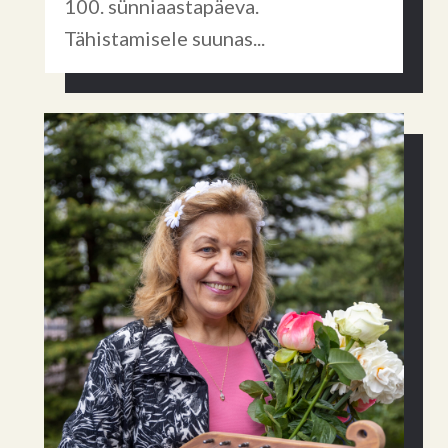
100. sünniaastapäeva.
Tähistamisele suunas...