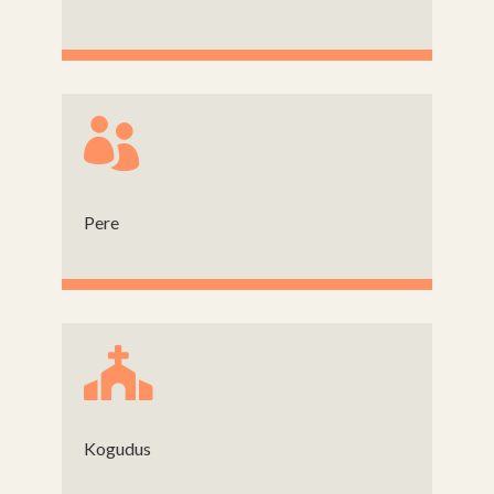

Pere

Kogudus