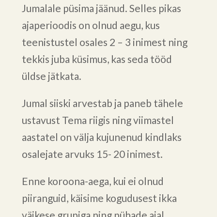
Jumalale püsima jäänud. Selles pikas
ajaperioodis on olnud aegu, kus
teenistustel osales 2 – 3 inimest ning
tekkis juba küsimus, kas seda tööd
üldse jätkata.
Jumal siiski arvestab ja paneb tähele
ustavust Tema riigis ning viimastel
aastatel on välja kujunenud kindlaks
osalejate arvuks 15- 20 inimest.
Enne koroona-aega, kui ei olnud
piiranguid, käisime kogudusest ikka
väikese grupiga ning pühade ajal