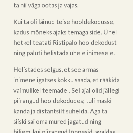
ta nii väga ootas ja vajas.
Kui ta oli läinud teise hooldekodusse,
kadus mõneks ajaks temaga side. Ühel
hetkel teatati Ristipalo hooldekodust
ning paluti helistada ühele inimesele.
Helistades selgus, et see armas
inimene igatses kokku saada, et rääkida
vaimulikel teemadel. Sel ajal olid jällegi
piirangud hooldekodudes; tuli maski
kanda ja distantsilt suhelda. Aga ta
siiski sai oma mured jagatud ning
hiljem, kui piirangud lõppesid, avaldas