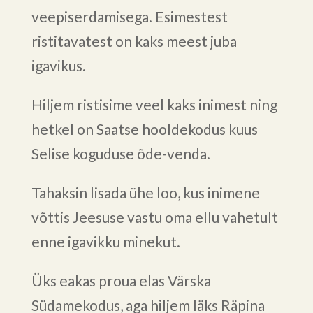
veepiserdamisega. Esimestest
ristitavatest on kaks meest juba
igavikus.
Hiljem ristisime veel kaks inimest ning
hetkel on Saatse hooldekodus kuus
Selise koguduse õde-venda.
Tahaksin lisada ühe loo, kus inimene
võttis Jeesuse vastu oma ellu vahetult
enne igavikku minekut.
Üks eakas proua elas Värska
Südamekodus, aga hiljem läks Räpina