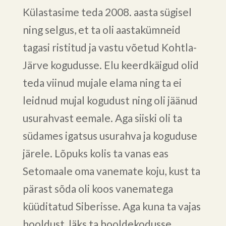
Külastasime teda 2008. aasta sügisel
ning selgus, et ta oli aastakümneid
tagasi ristitud ja vastu võetud Kohtla-
Järve kogudusse. Elu keerdkäigud olid
teda viinud mujale elama ning ta ei
leidnud mujal kogudust ning oli jäänud
usurahvast eemale. Aga siiski oli ta
südames igatsus usurahva ja koguduse
järele. Lõpuks kolis ta vanas eas
Setomaale oma vanemate koju, kust ta
pärast sõda oli koos vanematega
küüditatud Siberisse. Aga kuna ta vajas
hooldust, läks ta hooldekodusse.