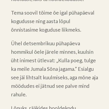
Tema soovil tõime õe igal pühapäeval
kogudusse ning aasta lõpul
õnnistasime koguduse liikmeks.
Ühel detsembrikuu pühapäeva
hommikul õele järele minnes, kuulsin
üht inimest ütlevat: „Kulla poeg, tulge
ka meile Jumala Sõna jagama.” Esialgu
see jäi lihtsalt kuulmiseks, aga mõne aja
möödudes ei jätnud see palve mind
rahule.
Lõpuks, rääkides hooldekodu