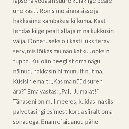
lapsena vedasin suure külakiige peale
ühe kasti. Ronisime sinna sisse ja
hakkasime kambakesi kiikuma. Kast
lendas kiige pealt alla ja mina kukkusin
välja. Õnnetuseks oli kastil üks terav
serv, mis lõikas mu näo katki. Jooksin
tuppa. Kui olin peeglist oma nägu
näinud, hakkasin hirmunult nutma.
Küsisin emalt: „Kas ma nüüd suren
ära?” Ema vastas: „Palu Jumalat!”
Tänaseni on mul meeles, kuidas ma siis
palvetasingi esimest korda siiralt oma
sõnadega. Enam ei aidanud pähe