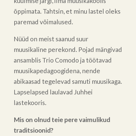
kuulmise järgi, ilma muusikakoolis
õppimata. Tahtsin, et minu lastel oleks
paremad võimalused.
Nüüd on meist saanud suur
muusikaline perekond. Pojad mängivad
ansamblis Trio Comodo ja töötavad
muusikapedagoogidena, nende
abikaasad tegelevad samuti muusikaga.
Lapselapsed laulavad Juhhei
lastekooris.
Mis on olnud teie pere vaimulikud
traditsioonid?