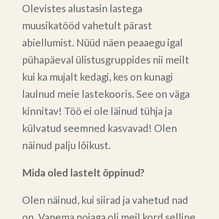
Olevistes alustasin lastega
muusikatööd vahetult pärast
abiellumist. Nüüd näen peaaegu igal
pühapäeval ülistusgruppides nii meilt
kui ka mujalt kedagi, kes on kunagi
laulnud meie lastekooris. See on väga
kinnitav! Töö ei ole läinud tühja ja
külvatud seemned kasvavad! Olen
näinud palju lõikust.
Mida oled lastelt õppinud?
Olen näinud, kui siirad ja vahetud nad
on. Vanema pojaga oli meil kord selline