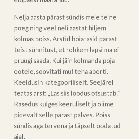
Nelja aasta pärast sündis meie teine
poeg ning veel neli aastat hiljem
kolmas poiss. Arstid hoiatasid pärast
teist sünnitust, et rohkem lapsi ma ei
pruugi saada. Kui jäin kolmanda poja
ootele, soovitati mul teha aborti.
Keeldusin kategooriliselt. Seejärel
teatas arst: „Las siis loodus otsustab.”
Rasedus kulges keeruliselt ja olime
pidevalt selle pärast palves. Poiss
sündis aga tervena ja täpselt oodatud
ajal.