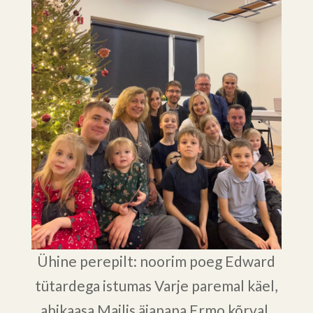
Ühine perepilt: noorim poeg Edward
tütardega istumas Varje paremal käel,
abikaasa Mailis äiapapa Ermo kõrval.