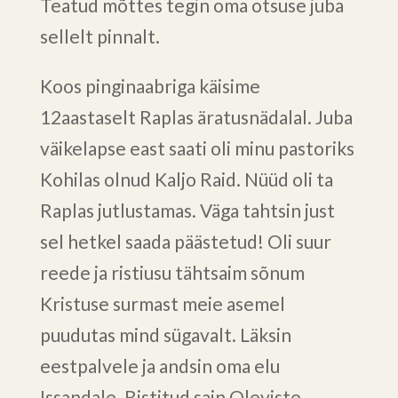
Teatud mõttes tegin oma otsuse juba
sellelt pinnalt.
Koos pinginaabriga käisime
12aastaselt Raplas äratusnädalal. Juba
väikelapse east saati oli minu pastoriks
Kohilas olnud Kaljo Raid. Nüüd oli ta
Raplas jutlustamas. Väga tahtsin just
sel hetkel saada päästetud! Oli suur
reede ja ristiusu tähtsaim sõnum
Kristuse surmast meie asemel
puudutas mind sügavalt. Läksin
eestpalvele ja andsin oma elu
Issandale. Ristitud sain Oleviste