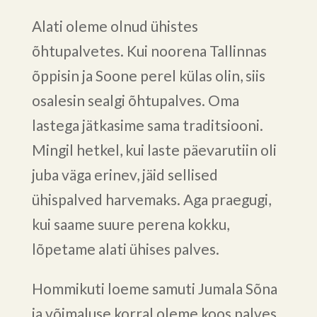
Alati oleme olnud ühistes
õhtupalvetes. Kui noorena Tallinnas
õppisin ja Soone perel külas olin, siis
osalesin sealgi õhtupalves. Oma
lastega jätkasime sama traditsiooni.
Mingil hetkel, kui laste päevarutiin oli
juba väga erinev, jäid sellised
ühispalved harvemaks. Aga praegugi,
kui saame suure perena kokku,
lõpetame alati ühises palves.
Hommikuti loeme samuti Jumala Sõna
ja võimaluse korral oleme koos palves.