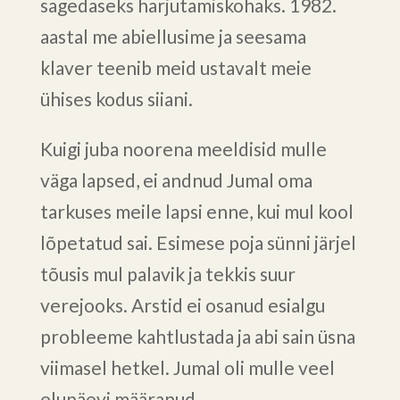
sagedaseks harjutamiskohaks. 1982.
aastal me abiellusime ja seesama
klaver teenib meid ustavalt meie
ühises kodus siiani.
Kuigi juba noorena meeldisid mulle
väga lapsed, ei andnud Jumal oma
tarkuses meile lapsi enne, kui mul kool
lõpetatud sai. Esimese poja sünni järjel
tõusis mul palavik ja tekkis suur
verejooks. Arstid ei osanud esialgu
probleeme kahtlustada ja abi sain üsna
viimasel hetkel. Jumal oli mulle veel
elupäevi määranud.