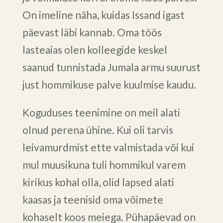
On imeline näha, kuidas Issand igast
päevast läbi kannab. Oma töös
lasteaias olen kolleegide keskel
saanud tunnistada Jumala armu suurust
just hommikuse palve kuulmise kaudu.
Koguduses teenimine on meil alati
olnud perena ühine. Kui oli tarvis
leivamurdmist ette valmistada või kui
mul muusikuna tuli hommikul varem
kirikus kohal olla, olid lapsed alati
kaasas ja teenisid oma võimete
kohaselt koos meiega. Pühapäevad on