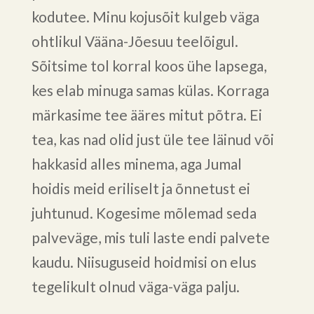
kodutee. Minu kojusõit kulgeb väga
ohtlikul Vääna-Jõesuu teelõigul.
Sõitsime tol korral koos ühe lapsega,
kes elab minuga samas külas. Korraga
märkasime tee ääres mitut põtra. Ei
tea, kas nad olid just üle tee läinud või
hakkasid alles minema, aga Jumal
hoidis meid eriliselt ja õnnetust ei
juhtunud. Kogesime mõlemad seda
palveväge, mis tuli laste endi palvete
kaudu. Niisuguseid hoidmisi on elus
tegelikult olnud väga-väga palju.