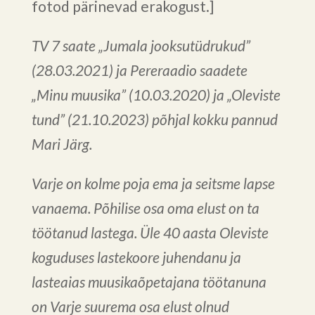
fotod pärinevad erakogust.]
TV 7 saate „Jumala jooksutüdrukud”
(28.03.2021) ja Pereraadio saadete
„Minu muusika” (10.03.2020) ja „Oleviste
tund” (21.10.2023) põhjal kokku pannud
Mari Järg.
Varje on kolme poja ema ja seitsme lapse
vanaema. Põhilise osa oma elust on ta
töötanud lastega. Üle 40 aasta Oleviste
koguduses lastekoore juhendanu ja
lasteaias muusikaõpetajana töötanuna
on Varje suurema osa elust olnud