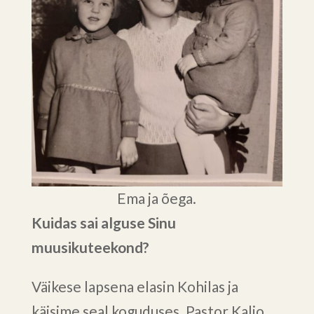
Ema ja õega.
Kuidas sai alguse Sinu
muusikuteekond?
Väikese lapsena elasin Kohilas ja
käisime seal koguduses. Pastor Kaljo