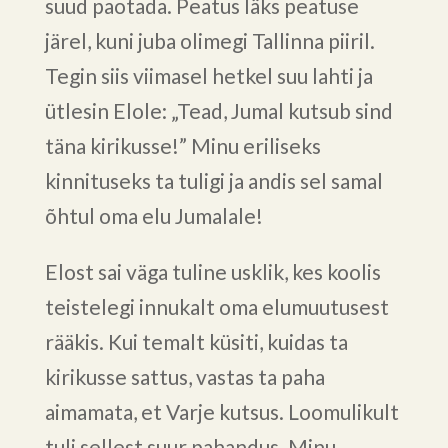
suud paotada. Peatus läks peatuse
järel, kuni juba olimegi Tallinna piiril.
Tegin siis viimasel hetkel suu lahti ja
ütlesin Elole: „Tead, Jumal kutsub sind
täna kirikusse!” Minu eriliseks
kinnituseks ta tuligi ja andis sel samal
õhtul oma elu Jumalale!
Elost sai väga tuline usklik, kes koolis
teistelegi innukalt oma elumuutusest
rääkis. Kui temalt küsiti, kuidas ta
kirikusse sattus, vastas ta paha
aimamata, et Varje kutsus. Loomulikult
tuli sellest suur pahandus. Minu