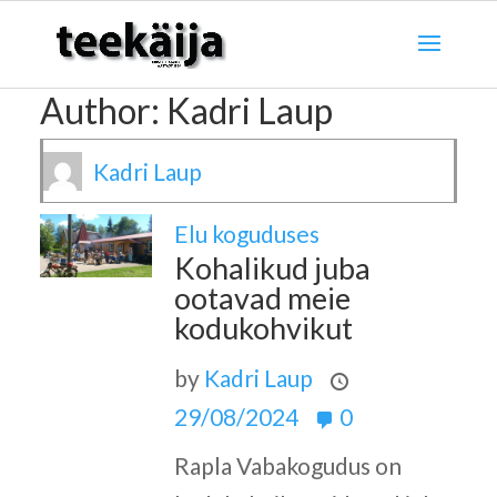
Author:
Kadri Laup
Kadri Laup
Elu koguduses
Kohalikud juba
ootavad meie
kodukohvikut
by
Kadri Laup
29/08/2024
0
Rapla Vabakogudus on