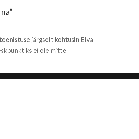
ema”
enistuse järgselt kohtusin Elva
skpunktiks ei ole mitte