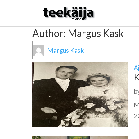
Author:
Margus Kask
Margus Kask
A
K
b
M
2