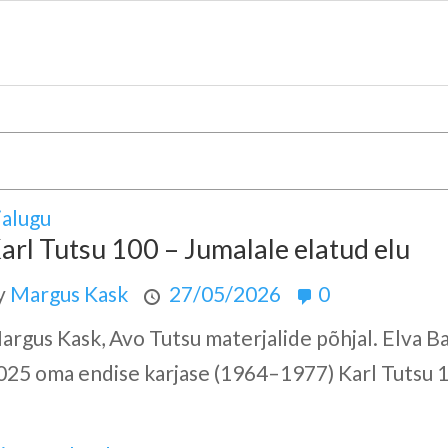
jalugu
arl Tutsu 100 – Jumalale elatud elu
y
Margus Kask
27/05/2026
0
argus Kask, Avo Tutsu materjalide põhjal. Elva Ba
025 oma endise karjase (1964–1977) Karl Tutsu 1