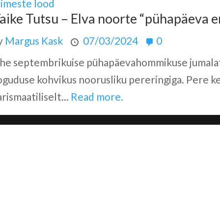
nimeste lood
aike Tutsu – Elva noorte “pühapäeva 
y
Margus Kask
07/03/2024
0
he septembrikuise pühapäevahommikuse jumalate
oguduse kohvikus noorusliku pereringiga. Pere ke
rismaatiliselt...
Read more.