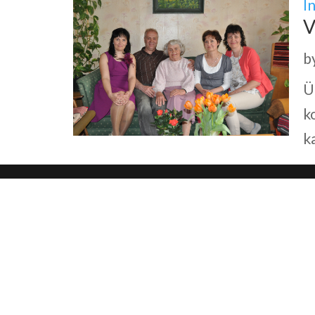
I
V
b
Ü
k
ka