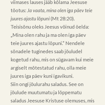
viimases lauses jääb kõlama Jeesuse
tõotus:
Ja vaata, mina olen iga päev teie
juures ajastu lõpuni
(Mt 28:20).
Teisisõnu oleks Jeesus võinud öelda:
„Mina olen rahu ja ma olen iga päev
teie juures ajastu lõpuni.“ Nendele
sõnadele tuginedes saab jõuludel
kogetud rahu, mis on sügavam kui meie
argiselt mõtestatud rahu, olla meie
juures iga päev kuni igavikuni.
Siin ongi jõulurahu saladus. See on
jõulude muutumatu ja lõppematu
saladus Jeesuse Kristuse olemuses, mis