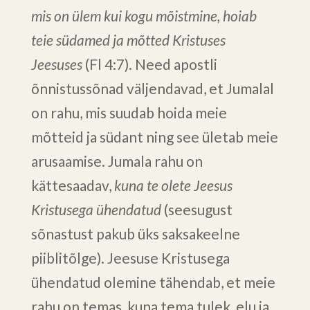
mis on ülem kui kogu mõistmine, hoiab
teie südamed ja mõtted Kristuses
Jeesuses
(Fl 4:7). Need apostli
õnnistussõnad väljendavad, et Jumalal
on rahu, mis suudab hoida meie
mõtteid ja südant ning see ületab meie
arusaamise. Jumala rahu on
kättesaadav,
kuna te olete Jeesus
Kristusega ühendatud
(seesugust
sõnastust pakub üks saksakeelne
piiblitõlge). Jeesuse Kristusega
ühendatud olemine tähendab, et meie
rahu on temas, kuna tema tulek, elu ja