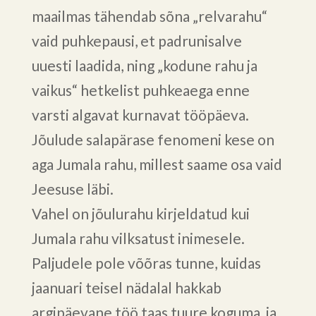
maailmas tähendab sõna „relvarahu“
vaid puhkepausi, et padrunisalve
uuesti laadida, ning „kodune rahu ja
vaikus“ hetkelist puhkeaega enne
varsti algavat kurnavat tööpäeva.
Jõulude salapärase fenomeni kese on
aga Jumala rahu, millest saame osa vaid
Jeesuse läbi.
Vahel on jõulurahu kirjeldatud kui
Jumala rahu vilksatust inimesele.
Paljudele pole võõras tunne, kuidas
jaanuari teisel nädalal hakkab
argipäevane töö taas tuure koguma, ja