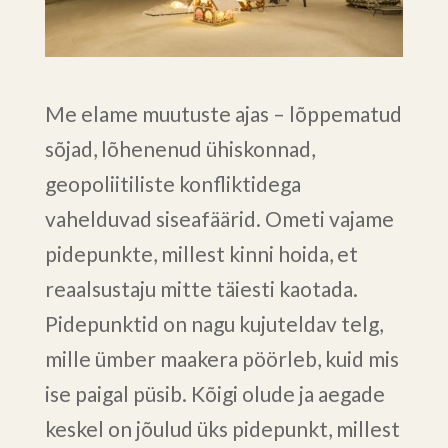
Me elame muutuste ajas – lõppematud
sõjad, lõhenenud ühiskonnad,
geopoliitiliste konfliktidega
vahelduvad siseafäärid. Ometi vajame
pidepunkte, millest kinni hoida, et
reaalsustaju mitte täiesti kaotada.
Pidepunktid on nagu kujuteldav telg,
mille ümber maakera pöörleb, kuid mis
ise paigal püsib. Kõigi olude ja aegade
keskel on jõulud üks pidepunkt, millest