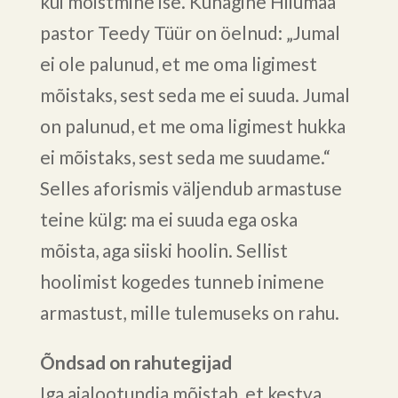
kui mõistmine ise. Kunagine Hiiumaa
pastor Teedy Tüür on öelnud: „Jumal
ei ole palunud, et me oma ligimest
mõistaks, sest seda me ei suuda. Jumal
on palunud, et me oma ligimest hukka
ei mõistaks, sest seda me suudame.“
Selles aforismis väljendub armastuse
teine külg: ma ei suuda ega oska
mõista, aga siiski hoolin. Sellist
hoolimist kogedes tunneb inimene
armastust, mille tulemuseks on rahu.
Õndsad on rahutegijad
Iga ajalootundja mõistab, et kestva