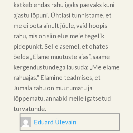
kätkeb endas rahu igaks päevaks kuni
ajastu lõpuni. Ühtlasi tunnistame, et
me ei oota ainult jõule, vaid hoopis
rahu, mis on siin elus meie tegelik
pidepunkt. Selle asemel, et ohates
öelda „Elame muutuste ajas“, saame
kergendustundega lausuda: „Me elame
rahuajas.“ Elamine teadmises, et
Jumala rahu on muutumatu ja
lõppematu, annabki meile igatsetud
turvatunde.
Eduard Ülevain