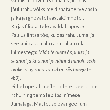
valmis proovima võimalusi, kuidas
jõulurahu võiks meid saata terve aasta
ja ka järgnevatel aastakümnetel.
Kirjas filiplastele avaldab apostel
Paulus lihtsa tõe, kuidas rahu Jumal ja
seeläbi ka Jumala rahu tahab olla
inimestega:
Mida te olete õppinud ja
saanud ja kuulnud ja näinud minult, seda
tehke, ning rahu Jumal on siis teiega
(Fl
4:9).
Piibel õpetab meile tõde, et Jeesus on
rahu ning tema lepitas inimese
Jumalaga. Matteuse evangeeliumi