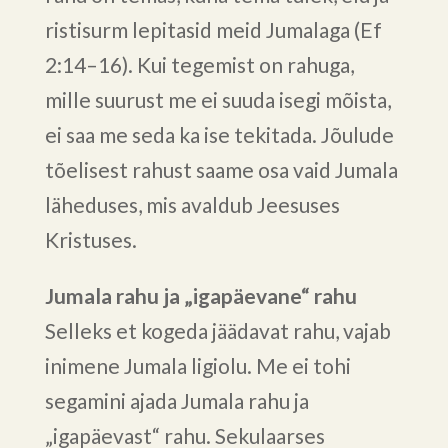
ristisurm lepitasid meid Jumalaga (Ef
2:14–16). Kui tegemist on rahuga,
mille suurust me ei suuda isegi mõista,
ei saa me seda ka ise tekitada. Jõulude
tõelisest rahust saame osa vaid Jumala
läheduses, mis avaldub Jeesuses
Kristuses.
Jumala rahu ja „igapäevane“ rahu
Selleks et kogeda jäädavat rahu, vajab
inimene Jumala ligiolu. Me ei tohi
segamini ajada Jumala rahu ja
„igapäevast“ rahu. Sekulaarses