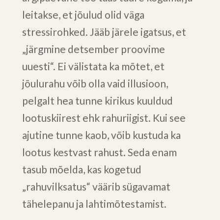
leitakse, et jõulud olid väga
stressirohked. Jääb järele igatsus, et
„järgmine detsember proovime
uuesti“. Ei välistata ka mõtet, et
jõulurahu võib olla vaid illusioon,
pelgalt hea tunne kirikus kuuldud
lootuskiirest ehk rahuriigist. Kui see
ajutine tunne kaob, võib kustuda ka
lootus kestvast rahust. Seda enam
tasub mõelda, kas kogetud
„rahuvilksatus“ väärib sügavamat
tähelepanu ja lahtimõtestamist.