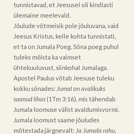
tunnistavad, et Jeesusel oli kindlasti
ülemaine meelevald.
Jõulude võtmeisik pole jõuluvana, vaid
Jeesus Kristus, kelle kohta tunnistati,
et ta on Jumala Poeg. Sõna poeg puhul
tuleks mõista ka vaimset
ühtekuuluvust, siinkohal Jumalaga.
Apostel Paulus võtab Jeesuse tuleku
kokku sõnades:
Jumal on avalikuks
saanud lihas
(1Tm 3:16), mis tähendab
Jumala loomuse välist avaldumisvormi.
Jumala loomust saame jõuludes
mõtestada järgnevalt:
Ja Jumala rahu,