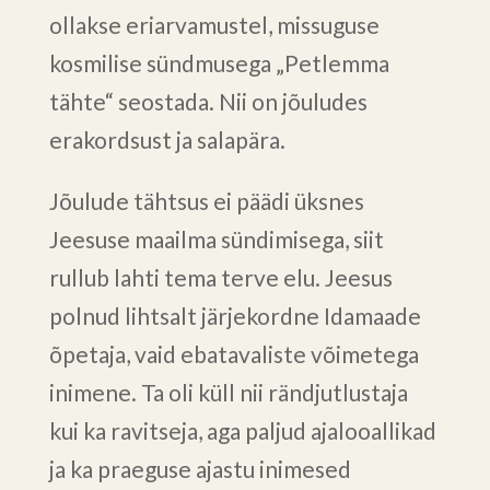
ollakse eriarvamustel, missuguse
kosmilise sündmusega „Petlemma
tähte“ seostada. Nii on jõuludes
erakordsust ja salapära.
Jõulude tähtsus ei päädi üksnes
Jeesuse maailma sündimisega, siit
rullub lahti tema terve elu. Jeesus
polnud lihtsalt järjekordne Idamaade
õpetaja, vaid ebatavaliste võimetega
inimene. Ta oli küll nii rändjutlustaja
kui ka ravitseja, aga paljud ajalooallikad
ja ka praeguse ajastu inimesed