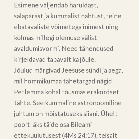
Esimene väljendab haruldast,
salapärast ja kummalist nähtust, teine
ebatavaliste võimetega inimest ning
kolmas millegi olemuse välist
avaldumisvormi. Need tähendused
kirjeldavad tabavalt ka jõule.
Jõulud märgivad Jeesuse sündi ja aega,
mil hommikumaa tähetargad nägid
Petlemma kohal tõusmas erakordset
tähte. See kummaline astronoomiline
juhtum on mõistatuseks siiani. Ühelt
poolt läks täide osa Bileami
ettekuulutusest (4Ms 24:17), teisalt