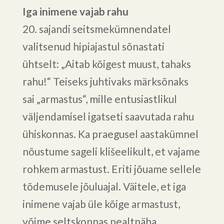
Iga inimene vajab rahu
20. sajandi seitsmekümnendatel
valitsenud hipiajastul sõnastati
ühtselt: „Aitab kõigest muust, tahaks
rahu!“ Teiseks juhtivaks märksõnaks
sai „armastus“, mille entusiastlikul
väljendamisel igatseti saavutada rahu
ühiskonnas. Ka praegusel aastakümnel
nõustume sageli klišeelikult, et vajame
rohkem armastust. Eriti jõuame sellele
tõdemusele jõuluajal. Väitele, et iga
inimene vajab üle kõige armastust,
võime seltskonnas pealtnäha