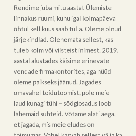
Rendime juba mitu aastat Ülemiste
linnakus ruumi, kuhu igal kolmapäeva
õhtul kell kuus saab tulla. Oleme olnud
järjekindlad. Olenemata sellest, kas
tuleb kolm või viisteist inimest. 2019.
aastal alustades käisime erinevate
vendade firmakontorites, aga nüüd
oleme paikseks jäänud. Jagades
omavahel toidutoomist, pole meie
laud kunagi tühi – söögiosadus loob
lähemaid suhteid. Võtame alati aega,
et jagada, mis meie eludes on
toimumas. Vahel kasvab sellest välja ka