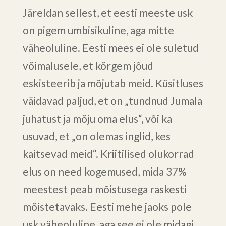
Järeldan sellest, et eesti meeste usk
on pigem umbisikuline, aga mitte
väheoluline. Eesti mees ei ole suletud
võimalusele, et kõrgem jõud
eskisteerib ja mõjutab meid. Küsitluses
väidavad paljud, et on „tundnud Jumala
juhatust ja mõju oma elus“, või ka
usuvad, et „on olemas inglid, kes
kaitsevad meid“. Kriitilised olukorrad
elus on need kogemused, mida 37%
meestest peab mõistusega raskesti
mõistetavaks. Eesti mehe jaoks pole
usk väheoluline, aga see ei ole midagi