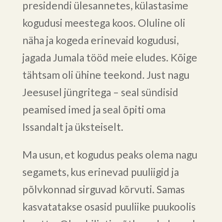
presidendi ülesannetes, külastasime
kogudusi meestega koos. Oluline oli
näha ja kogeda erinevaid kogudusi,
jagada Jumala tööd meie eludes. Kõige
tähtsam oli ühine teekond. Just nagu
Jeesusel jüngritega – seal sündisid
peamised imed ja seal õpiti oma
Issandalt ja üksteiselt.
Ma usun, et kogudus peaks olema nagu
segamets, kus erinevad puuliigid ja
põlvkonnad sirguvad kõrvuti. Samas
kasvatatakse osasid puuliike puukoolis