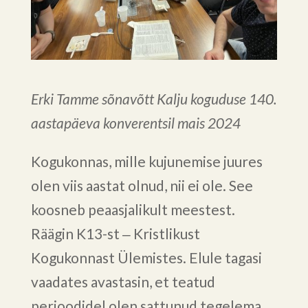
Erki Tamme sõnavõtt Kalju koguduse 140.
aastapäeva konverentsil mais 2024
Kogukonnas, mille kujunemise juures
olen viis aastat olnud, nii ei ole. See
koosneb peaasjalikult meestest.
Räägin K13-st ‒ Kristlikust
Kogukonnast Ülemistes. Elule tagasi
vaadates avastasin, et teatud
perioodidel olen sattunud tegelema