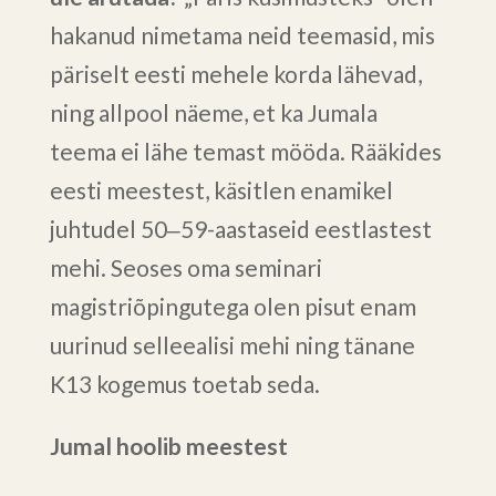
hakanud nimetama neid teemasid, mis
päriselt eesti mehele korda lähevad,
ning allpool näeme, et ka Jumala
teema ei lähe temast mööda. Rääkides
eesti meestest, käsitlen enamikel
juhtudel 50‒59-aastaseid eestlastest
mehi. Seoses oma seminari
magistriõpingutega olen pisut enam
uurinud selleealisi mehi ning tänane
K13 kogemus toetab seda.
Jumal hoolib meestest