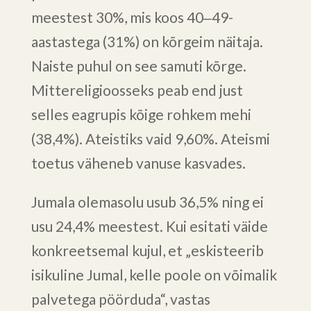
meestest 30%, mis koos 40‒49-
aastastega (31%) on kõrgeim näitaja.
Naiste puhul on see samuti kõrge.
Mittereligioosseks peab end just
selles eagrupis kõige rohkem mehi
(38,4%). Ateistiks vaid 9,60%. Ateismi
toetus väheneb vanuse kasvades.
Jumala olemasolu usub 36,5% ning ei
usu 24,4% meestest. Kui esitati väide
konkreetsemal kujul, et „eskisteerib
isikuline Jumal, kelle poole on võimalik
palvetega pöörduda“, vastas