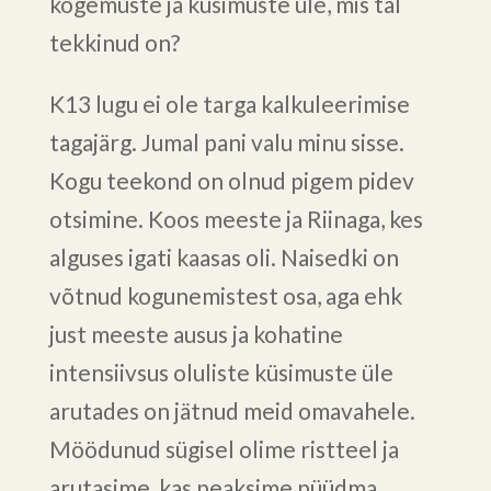
kogemuste ja küsimuste üle, mis tal
tekkinud on?
K13 lugu ei ole targa kalkuleerimise
tagajärg. Jumal pani valu minu sisse.
Kogu teekond on olnud pigem pidev
otsimine. Koos meeste ja Riinaga, kes
alguses igati kaasas oli. Naisedki on
võtnud kogunemistest osa, aga ehk
just meeste ausus ja kohatine
intensiivsus oluliste küsimuste üle
arutades on jätnud meid omavahele.
Möödunud sügisel olime ristteel ja
arutasime, kas peaksime püüdma