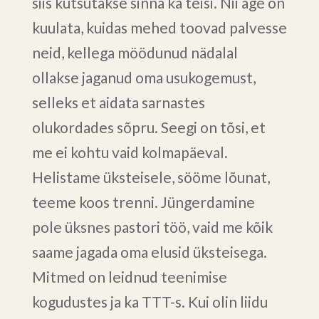
siis kutsutakse sinna ka teisi. Nii äge on
kuulata, kuidas mehed toovad palvesse
neid, kellega möödunud nädalal
ollakse jaganud oma usukogemust,
selleks et aidata sarnastes
olukordades sõpru. Seegi on tõsi, et
me ei kohtu vaid kolmapäeval.
Helistame üksteisele, sööme lõunat,
teeme koos trenni. Jüngerdamine
pole üksnes pastori töö, vaid me kõik
saame jagada oma elusid üksteisega.
Mitmed on leidnud teenimise
kogudustes ja ka TTT-s. Kui olin liidu