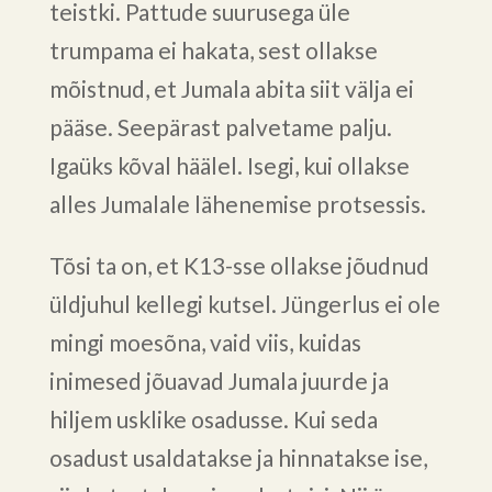
teistki. Pattude suurusega üle
trumpama ei hakata, sest ollakse
mõistnud, et Jumala abita siit välja ei
pääse. Seepärast palvetame palju.
Igaüks kõval häälel. Isegi, kui ollakse
alles Jumalale lähenemise protsessis.
Tõsi ta on, et K13-sse ollakse jõudnud
üldjuhul kellegi kutsel. Jüngerlus ei ole
mingi moesõna, vaid viis, kuidas
inimesed jõuavad Jumala juurde ja
hiljem usklike osadusse. Kui seda
osadust usaldatakse ja hinnatakse ise,