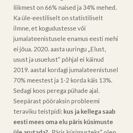
liikmest on 66% naised ja 34% mehed.
Ka üle-eestiliselt on statistiliselt
ilmne, et kogudustesse või
jumalateenistusele enamus eesti mehi
ei jõua. 2020. aasta uuringu „Elust,
usust ja usuelust“ põhjal ei käinud
2019. aastal kordagi jumalateenistusel
70% meestest ja 1-2 korda käis 13%.
Sedagi koos perega pühade ajal.
Seepärast pööraksin probleemi
teraviku teistpidi:
kus ja kellega saab
eesti mees oma elu päris küsimuste
üle arutada?
„Päris küsimusteks“ olen