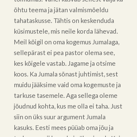
õhtu teema ja jätan valmismõeldu
tahataskusse. Tähtis on keskenduda
küsimustele, mis neile korda lähevad.
Meil kõigil on oma kogemus Jumalaga,
sellepärast ei pea pastor olema see,
kes kõigele vastab. Jagame ja otsime
koos. Ka Jumala sõnast juhtimist, sest
muidu jääksime vaid oma kogemuste ja
tarkuse tasemele. Aga sellega oleme
jõudnud kohta, kus me olla ei taha. Just
siin on üks suur argument Jumala
kasuks. Eesti mees püüab oma jõu ja