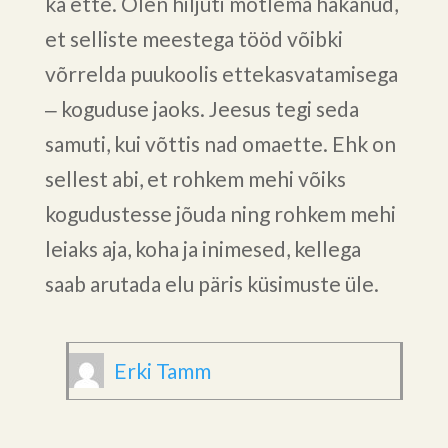
ka ette. Olen hiljuti mõtlema hakanud,
et selliste meestega tööd võibki
võrrelda puukoolis ettekasvatamisega
‒ koguduse jaoks. Jeesus tegi seda
samuti, kui võttis nad omaette. Ehk on
sellest abi, et rohkem mehi võiks
kogudustesse jõuda ning rohkem mehi
leiaks aja, koha ja inimesed, kellega
saab arutada elu päris küsimuste üle.
Erki Tamm