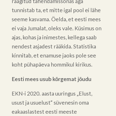
räägitud tähendamissõnas aga
tunnistab ta, et mitte igal pool ei lähe
seeme kasvama. Öelda, et eesti mees
ei vaja Jumalat, oleks vale. Küsimus on
ajas, kohas ja inimestes, kellega saab
nendest asjadest rääkida. Statistika
kinnitab, et enamuse jaoks pole see
koht pühapäeva hommikul kirikus.
Eesti mees usub kõrgemat jõudu
EKN-i 2020. aasta uuringus „Elust,
usust ja usuelust“ süvenesin oma
eakaaslastest eesti meeste