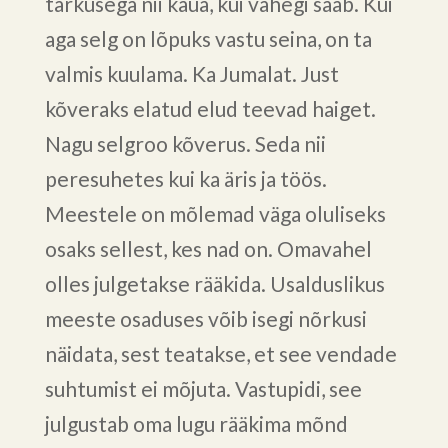
tarkusega nii kaua, kui vähegi saab. Kui
aga selg on lõpuks vastu seina, on ta
valmis kuulama. Ka Jumalat. Just
kõveraks elatud elud teevad haiget.
Nagu selgroo kõverus. Seda nii
peresuhetes kui ka äris ja töös.
Meestele on mõlemad väga oluliseks
osaks sellest, kes nad on. Omavahel
olles julgetakse rääkida. Usalduslikus
meeste osaduses võib isegi nõrkusi
näidata, sest teatakse, et see vendade
suhtumist ei mõjuta. Vastupidi, see
julgustab oma lugu rääkima mõnd