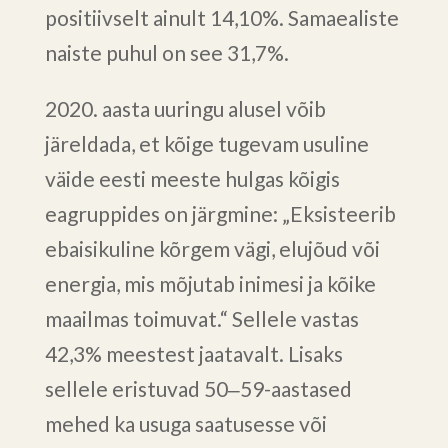
positiivselt ainult 14,10%. Samaealiste
naiste puhul on see 31,7%.
2020. aasta uuringu alusel võib
järeldada, et kõige tugevam usuline
väide eesti meeste hulgas kõigis
eagruppides on järgmine: „Eksisteerib
ebaisikuline kõrgem vägi, elujõud või
energia, mis mõjutab inimesi ja kõike
maailmas toimuvat.“ Sellele vastas
42,3% meestest jaatavalt. Lisaks
sellele eristuvad 50‒59-aastased
mehed ka usuga saatusesse või