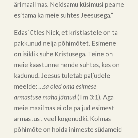
ärimaailmas. Neidsamu küsimusi peame
esitama ka meie suhtes Jeesusega.“
Edasi ütles Nick, et kristlastele on ta
pakkunud nelja põhimõtet. Esimene
on isiklik suhe Kristusega. Teine on
meie kaastunne nende suhtes, kes on
kadunud. Jeesus tuletab paljudele
meelde:
…sa oled oma esimese
armastuse maha jätnud
(Ilm 3:1). Aga
meie maailmas ei ole paljud esimest
armastust veel kogenudki. Kolmas
põhimõte on hoida inimeste südameid