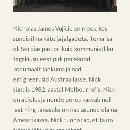
Nicholas James Vujicic on mees, kes
sündis ilma käte ja jalgadeta. Tema isa
oli Serbias pastor, kuid kommunistliku
tagakiusu eest pidi perekond
kodumaalt lahkuma ja nad
emigreerusid Austraaliasse. Nick
sündis 1982. aastal Melbourne’is. Nick
on abielus ja nende peres kasvab neli
last ning tänaseks on nad asunud elama
Ameerikasse. Nick tunnistab, et ta on
tulnud läbi väga rasketest