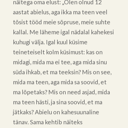
näitega oma elust: „Olen olnud 12
aastat abielus, aga ikka ma teen veel
tõsist tööd meie sõpruse, meie suhte
kallal. Me läheme igal nädalal kahekesi
kuhugi välja. Igal kuul küsime
teineteiselt kolm küsimust: kas on
midagi, mida ma ei tee, aga mida sinu
süda ihkab, et ma teeksin? Mis on see,
mida ma teen, aga mida sa soovid, et
ma lõpetaks? Mis on need asjad, mida
ma teen hästi, ja sina soovid, et ma
jätkaks? Abielu on kahesuunaline
tänav. Sama kehtib näiteks