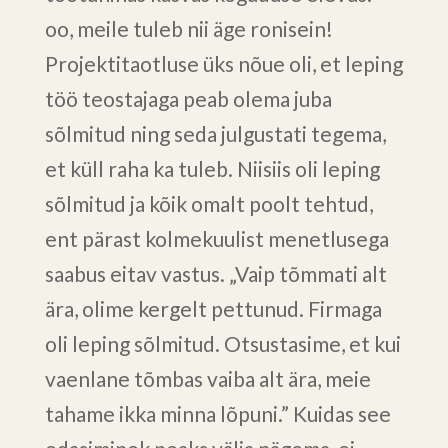
oo, meile tuleb nii äge ronisein!
Projektitaotluse üks nõue oli, et leping
töö teostajaga peab olema juba
sõlmitud ning seda julgustati tegema,
et küll raha ka tuleb. Niisiis oli leping
sõlmitud ja kõik omalt poolt tehtud,
ent pärast kolmekuulist menetlusega
saabus eitav vastus. „Vaip tõmmati alt
ära, olime kergelt pettunud. Firmaga
oli leping sõlmitud. Otsustasime, et kui
vaenlane tõmbas vaiba alt ära, meie
tahame ikka minna lõpuni.” Kuidas see