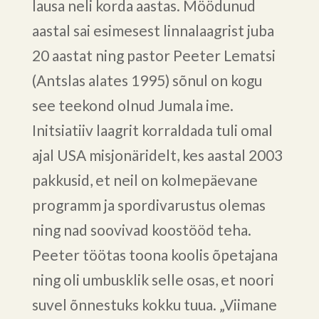
lausa neli korda aastas. Möödunud
aastal sai esimesest linnalaagrist juba
20 aastat ning pastor Peeter Lematsi
(Antslas alates 1995) sõnul on kogu
see teekond olnud Jumala ime.
Initsiatiiv laagrit korraldada tuli omal
ajal USA misjonäridelt, kes aastal 2003
pakkusid, et neil on kolmepäevane
programm ja spordivarustus olemas
ning nad soovivad koostööd teha.
Peeter töötas toona koolis õpetajana
ning oli umbusklik selle osas, et noori
suvel õnnestuks kokku tuua. „Viimane