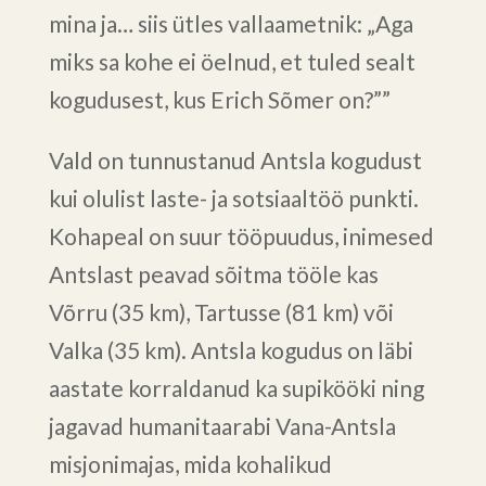
mina ja… siis ütles vallaametnik: „Aga
miks sa kohe ei öelnud, et tuled sealt
kogudusest, kus Erich Sõmer on?””
Vald on tunnustanud Antsla kogudust
kui olulist laste- ja sotsiaaltöö punkti.
Kohapeal on suur tööpuudus, inimesed
Antslast peavad sõitma tööle kas
Võrru (35 km), Tartusse (81 km) või
Valka (35 km). Antsla kogudus on läbi
aastate korraldanud ka supikööki ning
jagavad humanitaarabi Vana-Antsla
misjonimajas, mida kohalikud