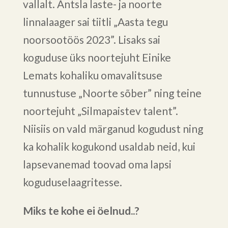
vallalt. Antsla laste- ja noorte
linnalaager sai tiitli „Aasta tegu
noorsootöös 2023”. Lisaks sai
koguduse üks noortejuht Einike
Lemats kohaliku omavalitsuse
tunnustuse „Noorte sõber” ning teine
noortejuht „Silmapaistev talent”.
Niisiis on vald märganud kogudust ning
ka kohalik kogukond usaldab neid, kui
lapsevanemad toovad oma lapsi
koguduselaagritesse.
Miks te kohe ei öelnud..?