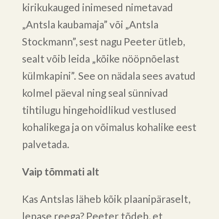
kirikukauged inimesed nimetavad
„Antsla kaubamaja” või „Antsla
Stockmann”, sest nagu Peeter ütleb,
sealt võib leida „kõike nööpnõelast
külmkapini”. See on nädala sees avatud
kolmel päeval ning seal sünnivad
tihtilugu hingehoidlikud vestlused
kohalikega ja on võimalus kohalike eest
palvetada.
Vaip tõmmati alt
Kas Antslas läheb kõik plaanipäraselt,
lepase reega? Peeter tõdeb, et