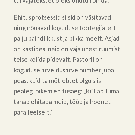
turvajateks, et oleks ohutu ronida.
Ehitusprotsessid siiski on väsitavad
ning nõuavad koguduse töötegijatelt
palju paindlikkust ja pikka meelt. Asjad
on kastides, neid on vaja ühest ruumist
teise kolida pidevalt. Pastoril on
koguduse arveldusarve number juba
peas, kuid ta mõtleb, et olgu siis
pealegi pikem ehitusaeg: „Küllap Jumal
tahab ehitada meid, tööd ja hoonet
paralleelselt.”