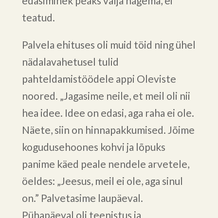
edasiminek peaks välja nägema, ei
teatud.
Palvela ehituses oli muid töid ning ühel
nädalavahetusel tulid
pahteldamistöödele appi Oleviste
noored. „Jagasime neile, et meil oli nii
hea idee. Idee on edasi, aga raha ei ole.
Näete, siin on hinnapakkumised. Jõime
kogudusehoones kohvi ja lõpuks
panime käed peale nendele arvetele,
öeldes: „Jeesus, meil ei ole, aga sinul
on.” Palvetasime laupäeval.
Pühapäeval oli teenistus ja