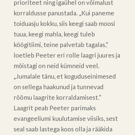
prioriteet ning igaühel on võimalust
korraldusse panustada. „Kui paneme
toiduasju kokku, siis keegi saab moosi
tuua, keegi mahla, keegi tuleb
köögitiimi, teine palvetab tagalas,”
loetleb Peeter eri rolle laagri juures ja
mõistagi on neid kümneid veel.
„Jumalale tänu, et koguduseinimesed
on sellega haakunud ja tunnevad
rõõmu laagrite korraldamisest.”
Laagrit peab Peeter parimaks
evangeeliumi kuulutamise viisiks, sest
seal saab lastega koos olla ja rääkida