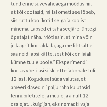
tund enne suvevaheaega möödus nii,
et kõik ootasid, millal ometi see lõpeb,
siis ruttu koolikotid selga ja koolist
minema. Lapsed ei taha seejärel ühtegi
õpetajat näha. Mõtlesin, et mina võin
ju laagrit korraldada, aga me lihtsalt ei
saa neid lapsi kätte, sest kõik on laiali
kümne tuule poole.” Eksperimendi
korras võeti asi siiski ette ja kohale tuli
12 last. Kogudusel süda valutas, et
ameeriklased nii palju raha kulutasid
lennupiletitele ja muule ja ainult 12
osalejat.., kuigi jah, eks nemadki vaja