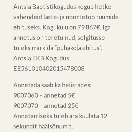
Antsla Baptistikogudus kogub hetkel
vahendeid laste- ja noortetöö ruumide
ehituseks. Kogukulu on 79 867€. Iga
annetus on teretulnud, selgitusse
tuleks märkida “pühakoja ehitus”.
Antsla EKB Kogudus
EE561010402015478008
Annetada saab ka helistades:
9007060 – annetad 5€
9007070 – annetad 25€
Annetamiseks tuleb ära kuulata 12
sekundit häälsõnumit.