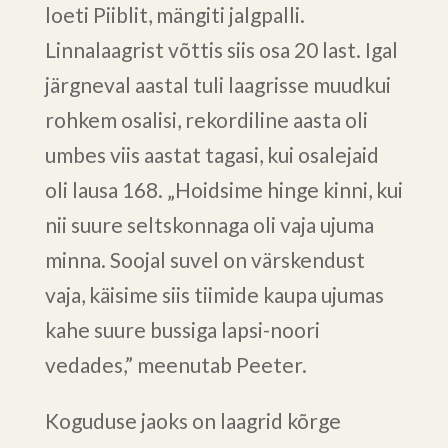
loeti Piiblit, mängiti jalgpalli.
Linnalaagrist võttis siis osa 20 last. Igal
järgneval aastal tuli laagrisse muudkui
rohkem osalisi, rekordiline aasta oli
umbes viis aastat tagasi, kui osalejaid
oli lausa 168. „Hoidsime hinge kinni, kui
nii suure seltskonnaga oli vaja ujuma
minna. Soojal suvel on värskendust
vaja, käisime siis tiimide kaupa ujumas
kahe suure bussiga lapsi-noori
vedades,” meenutab Peeter.
Koguduse jaoks on laagrid kõrge