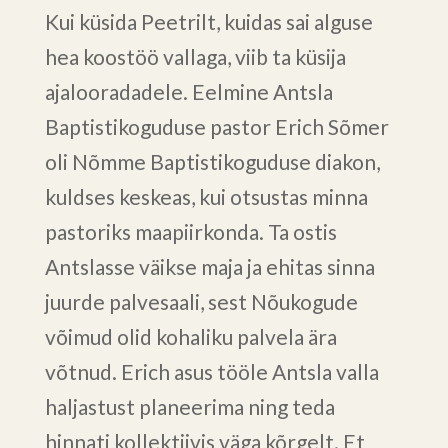
Kui küsida Peetrilt, kuidas sai alguse
hea koostöö vallaga, viib ta küsija
ajalooradadele. Eelmine Antsla
Baptistikoguduse pastor Erich Sõmer
oli Nõmme Baptistikoguduse diakon,
kuldses keskeas, kui otsustas minna
pastoriks maapiirkonda. Ta ostis
Antslasse väikse maja ja ehitas sinna
juurde palvesaali, sest Nõukogude
võimud olid kohaliku palvela ära
võtnud. Erich asus tööle Antsla valla
haljastust planeerima ning teda
hinnati kollektiivis väga kõrgelt. Et