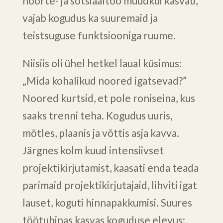
noorte- ja sotsiaaltöö muudkui kasvab,
vajab kogudus ka suuremaid ja
teistsuguse funktsiooniga ruume.
Niisiis oli ühel hetkel laual küsimus:
„Mida kohalikud noored igatsevad?”
Noored kurtsid, et pole roniseina, kus
saaks trenni teha. Kogudus uuris,
mõtles, plaanis ja võttis asja kavva.
Järgnes kolm kuud intensiivset
projektikirjutamist, kaasati enda teada
parimaid projektikirjutajaid, lihviti igat
lauset, koguti hinnapakkumisi. Suures
töötuhinas kasvas koguduse elevus: