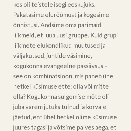
kes oli teistele isegi eeskujuks.
Pakatasime elurõõmust ja kogesime
õnnistusi. Andsime oma parimaid
liikmeid, et luua uusi gruppe. Kuid grupi
liikmete elukondlikud muutused ja
väljakutsed, juhtide väsimine,
kogukonna evangeelne passiivsus –
see on kombinatsioon, mis paneb ühel
hetkel küsimuse ette: olla või mitte
olla? Kogukonna sulgemise mõte oli
juba varem jutuks tulnud ja kõrvale
jäetud, ent ühel hetkel olime küsimuse
juures tagasi ja võtsime palves aega, et