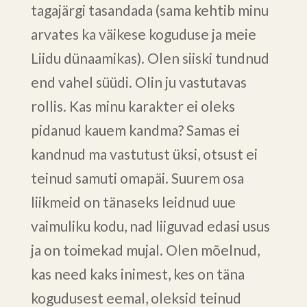
tagajärgi tasandada (sama kehtib minu
arvates ka väikese koguduse ja meie
Liidu dünaamikas). Olen siiski tundnud
end vahel süüdi. Olin ju vastutavas
rollis. Kas minu karakter ei oleks
pidanud kauem kandma? Samas ei
kandnud ma vastutust üksi, otsust ei
teinud samuti omapäi. Suurem osa
liikmeid on tänaseks leidnud uue
vaimuliku kodu, nad liiguvad edasi usus
ja on toimekad mujal. Olen mõelnud,
kas need kaks inimest, kes on täna
kogudusest eemal, oleksid teinud