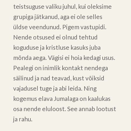
teistsuguse valiku juhul, kui oleksime
grupiga jätkanud, aga ei ole selles
üldse veendunud. Pigem vastupidi.
Nende otsused ei olnud tehtud
koguduse ja kristluse kasuks juba
mõnda aega. Vägisi ei hoia kedagi usus.
Pealegi on inimlik kontakt nendega
säilinud ja nad teavad, kust võiksid
vajadusel tuge ja abi leida. Ning
kogemus elava Jumalaga on kaalukas
osa nende eluloost. See annab lootust
ja rahu.