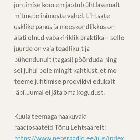
juhtimise koorem jaotub ühtlasemalt
mitmete inimeste vahel. Lihtsate
usklike panus ja meeskondlikkus on
alati olnud vabakiriklik praktika – selle
juurde on vaja teadlikult ja
pühendunult (tagasi) pöörduda ning
sel juhul pole mingit kahtlust, et me
teeme juhtimise proovikivi edukalt
läbi. Jumal ei jäta oma kogudust.
Kuula teemaga haakuvaid
raadiosaateid Tõnu Lehtsaarelt:
https://www.pereraadio.ee/uus/index.