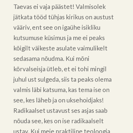
Taevas ei vaja päästet! Valmisolek
jätkata tööd tühjas kirikus on austust
vääriv, ent see on igaühe isikliku
kutsumuse küsimus ja me ei peaks
kõigilt väikeste asulate vaimulikelt
sedasama nõudma. Kui mõni
kõrvalseisja ütleb, et ei tohi mingil
juhul ust sulgeda, siis ta peaks olema
valmis läbi katsuma, kas tema ise on
see, kes läheb ja on uksehoidjaks!
Radikaalset ustavust ses asjas saab
nõuda see, kes on ise radikaalselt
ustav. Kui meie praktiline teoloogia