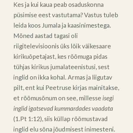
Kes ja kui kaua peab osaduskonna
püsimise eest vastutama? Vastus tuleb
leida koos Jumala ja kaasinimestega.
Mõned aastad tagasi oli
riigitelevisioonis üks lõik väikesaare
kirikuõpetajast, kes rõõmuga pidas
tühjas kirikus jumalateenistusi, sest
inglid on ikka kohal. Armas ja liigutav
pilt, ent kui Peetruse kirjas mainitakse,
et rõõmusõnum on see, millesse
isegi
inglid igatsevad kummardades vaadata
(1.Pt 1:12), siis küllap rõõmustavad
inglid elu sõna jõudmisest inimesteni.