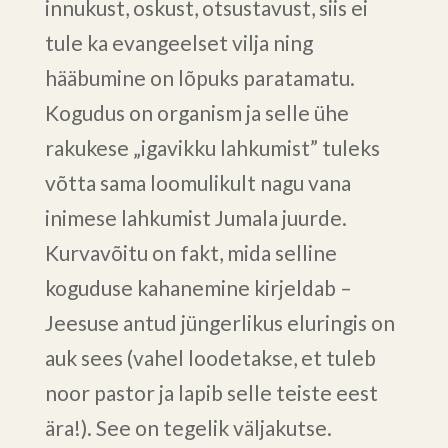
innukust, oskust, otsustavust, siis ei
tule ka evangeelset vilja ning
hääbumine on lõpuks paratamatu.
Kogudus on organism ja selle ühe
rakukese „igavikku lahkumist” tuleks
võtta sama loomulikult nagu vana
inimese lahkumist Jumala juurde.
Kurvavõitu on fakt, mida selline
koguduse kahanemine kirjeldab –
Jeesuse antud jüngerlikus eluringis on
auk sees (vahel loodetakse, et tuleb
noor pastor ja lapib selle teiste eest
ära!). See on tegelik väljakutse.