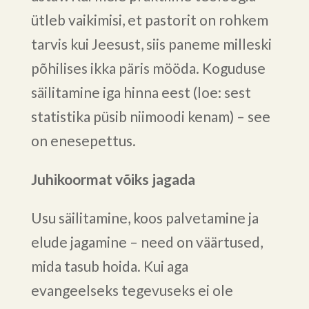
ütleb vaikimisi, et pastorit on rohkem
tarvis kui Jeesust, siis paneme milleski
põhilises ikka päris mööda. Koguduse
säilitamine iga hinna eest (loe: sest
statistika püsib niimoodi kenam) – see
on enesepettus.
Juhikoormat võiks jagada
Usu säilitamine, koos palvetamine ja
elude jagamine – need on väärtused,
mida tasub hoida. Kui aga
evangeelseks tegevuseks ei ole