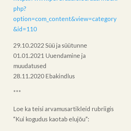
php?
option=com_content&view=category
&id=110
29.10.2022 Süü ja süütunne
01.01.2021 Uuendamine ja
muudatused
28.11.2020 Ebakindlus
***
Loe ka teisi arvamusartikleid rubriigis
“Kui kogudus kaotab elujõu”: