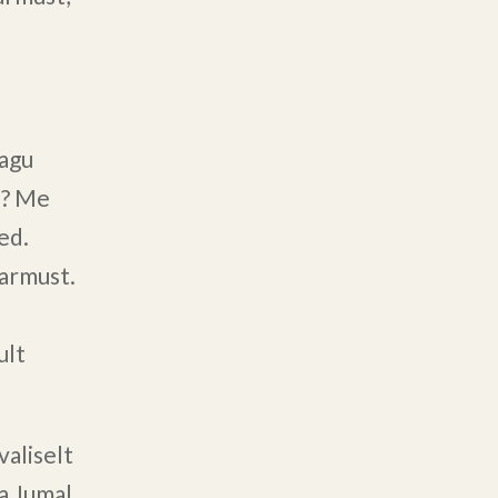
nagu
e? Me
ed.
 armust.
ult
valiselt
da Jumal