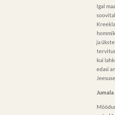
Igal ma
soovita
Kreekla
hommiku
ja ükste
tervitu
kui lah
edasi a
Jeesuse
Jumala 
Möödunu