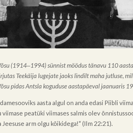
Võsu (1914‒1994) sünnist möödus tänavu 110 aasta
rjutas Teekäija lugejate jaoks lindilt maha jutluse, mil
Võsu pidas Antsla koguduse aastapäeval jaanuaris 1
damesooviks aasta algul on anda edasi Piibli viim
 viimase peatüki viimases salmis olev õnnistusso
a Jeesuse arm olgu kõikidega!“ (Ilm 22:21).