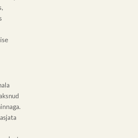
s,
s
ise
mala
maksnud
hinnaga.
asjata