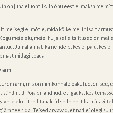
uta on juba eluohtlik. Ja õhu eest ei maksa me mi
lt me isegi ei mõtle, mida kõike me lihtsalt armus
Kogu meie elu, meie ihu ja selle talitused on meil
antud. Jumal annab ka nendele, kes ei palu, kes ei
temast midagi teada.
v arm
uurem arm, mis on inimkonnale pakutud, on see, 
usündinud Poja on andnud, et igaüks, kes temasse
igavese elu. Ühed tahaksid selle eest ka midagi te
i ära teenida. Teised arvavad, et nad ei olegi suur