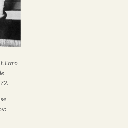
t. Ermo
le
972.
ase
ov: