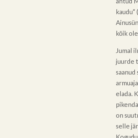
antud M
kaudu“ 
Ainusünd
kõik ol
Jumal i
juurde 
saanud 
armuaja
elada. 
pikenda
on suut
selle j
Kogudus