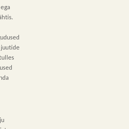
dega
ähtis.
ogudused
s juutide
tulles
tused
anda
ju