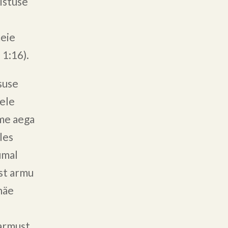
istuse
meie
 1:16).
suse
tele
ame aega
les
umal
ust armu
näe
.
armust,