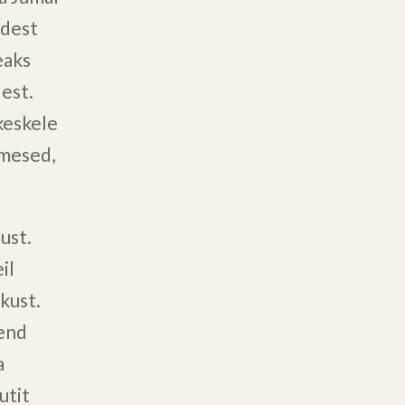
idest
eaks
dest.
keskele
imesed,
ust.
il
kust.
mend
a
utit