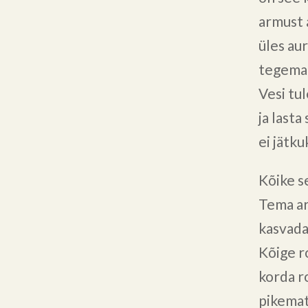
armust 
üles au
tegema 
Vesi tu
ja lasta
ei jätk
Kõike s
Tema ar
kasvada
Kõige r
korda r
pikemat