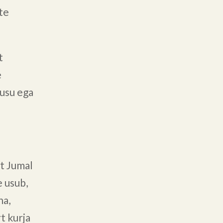
tte
t
e
 usu ega
et Jumal
 usub,
ha,
t kurja