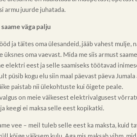
esi armu juurde juhatada.
 saame väga palju
ööd ja täites oma ülesandeid, jääb vahest mulje, 
e üksnes oma vaevast. Mida me siis armust saam
 elektri eest ja selle saamiseks töötavad inimes
ult püsib kogu elu siin maal päevast päeva Jumala
ike paistab nii ülekohtuste kui õigete peale.
valgus on meie väikesest elektrivalgusest võrrat
ja keegi ei maksa selle eest kopikatki.
ame vee – meil tuleb selle eest ka maksta, kuid ta
küll kõige väiksem kulu. Aga mis maksab vihm, mi