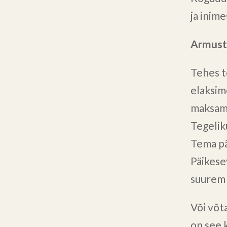
ja inim
Armust
Tehes t
elaksim
maksame
Tegelik
Tema pä
Päikese
suurem 
Või võt
on see 