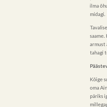
ilma õh
midagi.
Tavalise
saame. 
armust 
tahagi 
Pääste
Kõige s
oma Ain
päriks 
millegag