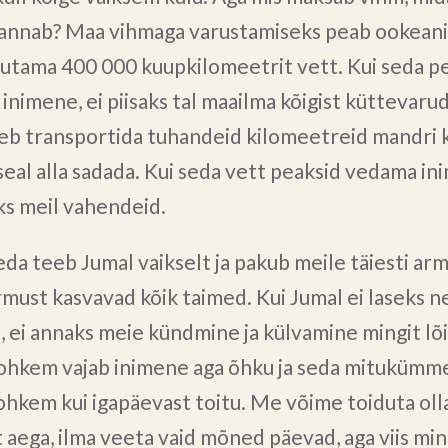
annab? Maa vihmaga varustamiseks peab ookean
rutama 400 000 kuupkilomeetrit vett. Kui seda p
inimene, ei piisaks tal maailma kõigist küttevaru
leb transportida tuhandeid kilomeetreid mandri 
 seal alla sadada. Kui seda vett peaksid vedama in
uks meil vahendeid.
eda teeb Jumal vaikselt ja pakub meile täiesti arm
must kasvavad kõik taimed. Kui Jumal ei laseks ne
, ei annaks meie kündmine ja külvamine mingit lõi
ohkem vajab inimene aga õhku ja seda mituküm
ohkem kui igapäevast toitu. Me võime toiduta oll
 aega, ilma veeta vaid mõned päevad, aga viis min