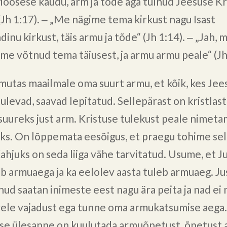
oosese kaudu, arm ja tõde aga tulnud Jeesuse Kr
(Jh 1:17). ‒ „Me nägime tema kirkust nagu Isast
inu kirkust, täis armu ja tõde“ (Jh 1:14). ‒ „Jah, 
eme võtnud tema täiusest, ja armu armu peale“ (Jh
lmutas maailmale oma suurt armu, et kõik, kes Jee
tulevad, saavad lepitatud. Sellepärast on kristlas
suureks just arm. Kristuse tulekust peale nimet
ks. On lõppemata eesõigus, et praegu tohime sel
Kahjuks on seda liiga vähe tarvitatud. Usume, et J
b armuaega ja ka eelolev aasta tuleb armuaeg. J
nud saatan inimeste eest nagu ära peita ja nad ei 
ärele vajadust ega tunne oma armukatsumise aega
e ülesanne on kuulutada armuõpetust, õpetust 