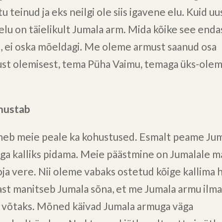
u teinud ja eks neilgi ole siis igavene elu. Kuid uu
 elu on täielikult Jumala arm. Mida kõike see enda
b, ei oska mõeldagi. Me oleme armust saanud osa
ust olemisest, tema Püha Vaimu, temaga üks-olem
hustab
eb meie peale ka kohustused. Esmalt peame Ju
ga kalliks pidama. Meie päästmine on Jumalale 
ja vere. Nii oleme vabaks ostetud kõige kallima 
st manitseb Jumala sõna, et me Jumala armu ilma
i võtaks. Mõned käivad Jumala armuga väga