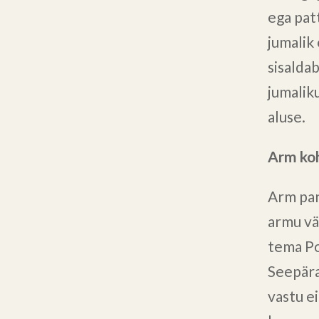
ega patt
jumalik
sisalda
jumalik
aluse.
Arm ko
Arm pan
armu vä
tema Po
Seepära
vastu e