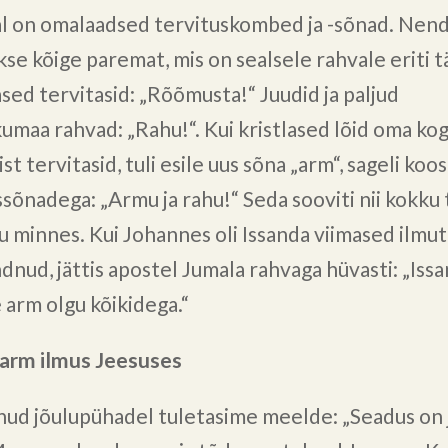
al on omalaadsed tervituskombed ja -sõnad. Nen
kse kõige paremat, mis on sealsele rahvale eriti t
sed tervitasid: „Rõõmusta!“ Juudid ja paljud
maa rahvad: „Rahu!“. Kui kristlased lõid oma k
ist tervitasid, tuli esile uus sõna „arm“, sageli koo
ssõnadega: „Armu ja rahu!“ Seda sooviti nii kokku 
ku minnes. Kui Johannes oli Issanda viimased ilmu
ndnud, jättis apostel Jumala rahvaga hüvasti: „Iss
 arm olgu kõikidega.“
arm ilmus Jeesuses
d jõulupühadel tuletasime meelde: „Seadus on 