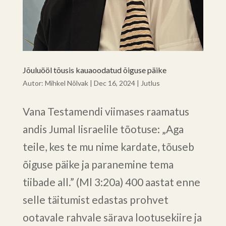
Jõuluööl tõusis kauaoodatud õiguse päike
Autor:
Mihkel Nõlvak
|
Dec 16, 2024
|
Jutlus
Vana Testamendi viimases raamatus
andis Jumal Iisraelile tõotuse: „Aga
teile, kes te mu nime kardate, tõuseb
õiguse päike ja paranemine tema
tiibade all.” (Ml 3:20a) 400 aastat enne
selle täitumist edastas prohvet
ootavale rahvale särava lootusekiire ja