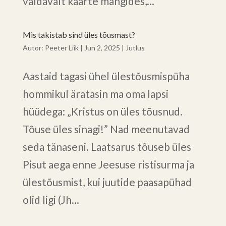
valdavalt kaarte mängides,...
Mis takistab sind üles tõusmast?
Autor:
Peeter Liik
|
Jun 2, 2025
|
Jutlus
Aastaid tagasi ühel ülestõusmispüha
hommikul äratasin ma oma lapsi
hüüdega: „Kristus on üles tõusnud.
Tõuse üles sinagi!” Nad meenutavad
seda tänaseni. Laatsarus tõuseb üles
Pisut aega enne Jeesuse ristisurma ja
ülestõusmist, kui juutide paasapühad
olid ligi (Jh...