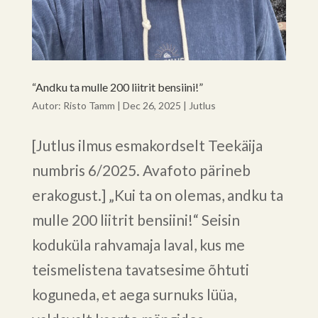
“Andku ta mulle 200 liitrit bensiini!”
Autor:
Risto Tamm
|
Dec 26, 2025
|
Jutlus
[Jutlus ilmus esmakordselt Teekäija
numbris 6/2025. Avafoto pärineb
erakogust.] „Kui ta on olemas, andku ta
mulle 200 liitrit bensiini!“ Seisin
koduküla rahvamaja laval, kus me
teismelistena tavatsesime õhtuti
koguneda, et aega surnuks lüüa,