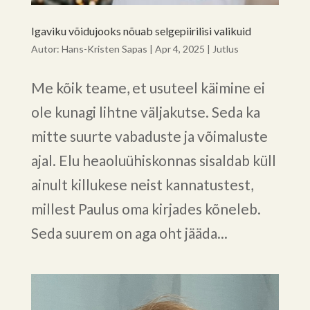
Igaviku võidujooks nõuab selgepiirilisi valikuid
Autor:
Hans-Kristen Sapas
|
Apr 4, 2025
|
Jutlus
Me kõik teame, et usuteel käimine ei
ole kunagi lihtne väljakutse. Seda ka
mitte suurte vabaduste ja võimaluste
ajal. Elu heaoluühiskonnas sisaldab küll
ainult killukese neist kannatustest,
millest Paulus oma kirjades kõneleb.
Seda suurem on aga oht jääda...