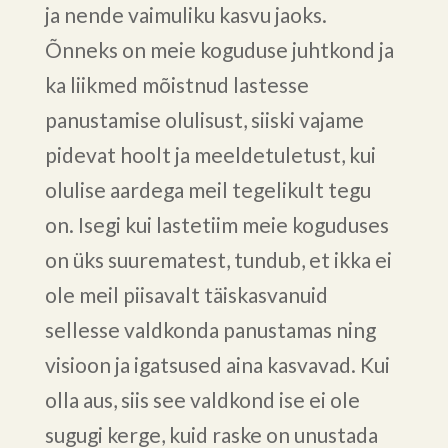
ja nende vaimuliku kasvu jaoks.
Õnneks on meie koguduse juhtkond ja
ka liikmed mõistnud lastesse
panustamise olulisust, siiski vajame
pidevat hoolt ja meeldetuletust, kui
olulise aardega meil tegelikult tegu
on. Isegi kui lastetiim meie koguduses
on üks suurematest, tundub, et ikka ei
ole meil piisavalt täiskasvanuid
sellesse valdkonda panustamas ning
visioon ja igatsused aina kasvavad. Kui
olla aus, siis see valdkond ise ei ole
sugugi kerge, kuid raske on unustada