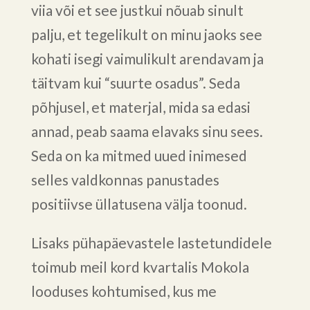
viia või et see justkui nõuab sinult
palju, et tegelikult on minu jaoks see
kohati isegi vaimulikult arendavam ja
täitvam kui “suurte osadus”. Seda
põhjusel, et materjal, mida sa edasi
annad, peab saama elavaks sinu sees.
Seda on ka mitmed uued inimesed
selles valdkonnas panustades
positiivse üllatusena välja toonud.
Lisaks pühapäevastele lastetundidele
toimub meil kord kvartalis Mokola
looduses kohtumised, kus me