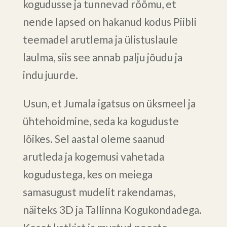
kogudusse ja tunnevad rõõmu, et
nende lapsed on hakanud kodus Piibli
teemadel arutlema ja ülistuslaule
laulma, siis see annab palju jõudu ja
indu juurde.
Usun, et Jumala igatsus on üksmeel ja
ühtehoidmine, seda ka koguduste
lõikes. Sel aastal oleme saanud
arutleda ja kogemusi vahetada
kogudustega, kes on meiega
samasugust mudelit rakendamas,
näiteks 3D ja Tallinna Kogukondadega.