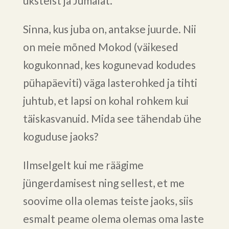
üksteist ja Jumalat.
Sinna, kus juba on, antakse juurde. Nii
on meie mõned Mokod (väikesed
kogukonnad, kes kogunevad kodudes
pühapäeviti) väga lasterohked ja tihti
juhtub, et lapsi on kohal rohkem kui
täiskasvanuid. Mida see tähendab ühe
koguduse jaoks?
Ilmselgelt kui me räägime
jüngerdamisest ning sellest, et me
soovime olla olemas teiste jaoks, siis
esmalt peame olema olemas oma laste