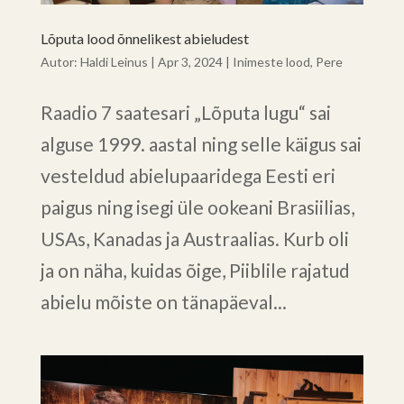
Lõputa lood õnnelikest abieludest
Autor:
Haldi Leinus
|
Apr 3, 2024
|
Inimeste lood
,
Pere
Raadio 7 saatesari „Lõputa lugu“ sai
alguse 1999. aastal ning selle käigus sai
vesteldud abielupaaridega Eesti eri
paigus ning isegi üle ookeani Brasiilias,
USAs, Kanadas ja Austraalias. Kurb oli
ja on näha, kuidas õige, Piiblile rajatud
abielu mõiste on tänapäeval...