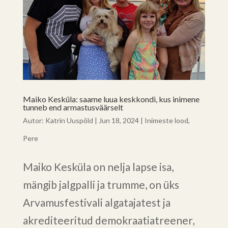
Maiko Kesküla: saame luua keskkondi, kus inimene
tunneb end armastusväärselt
Autor:
Katrin Uuspõld
|
Jun 18, 2024
|
Inimeste lood
,
Pere
Maiko Kesküla on nelja lapse isa,
mängib jalgpalli ja trumme, on üks
Arvamusfestivali algatajatest ja
akrediteeritud demokraatiatreener,