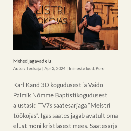
Mehed jagavad elu
Autor:
Teekäija
|
Apr 3, 2024
|
Inimeste lood
,
Pere
Karl Känd 3D kogudusest ja Vaido
Palmik Nõmme Baptistikogudusest
alustasid TV7s saatesarjaga “Meistri
töökojas”. Igas saates jagab avatult oma
elust mõni kristlasest mees. Saatesarja