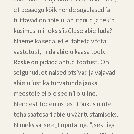
et peaaegu kõik nende sugulased ja
tuttavad on abielu lahutanud ja tekib
küsimus, milleks siis üldse abielluda?
Näeme ka seda, et ei taheta võtta
vastutust, mida abielu kaasa toob.
Raske on pidada antud tõotust. On
selgunud, et naised otsivad ja vajavad
abielu just ka turvatunde jaoks,
meestele ei ole see nii oluline.
Nendest tõdemustest tõukus mõte
teha saatesari abielu väärtustamiseks.
Nimeks sai see „Lõputa lugu“, sest iga