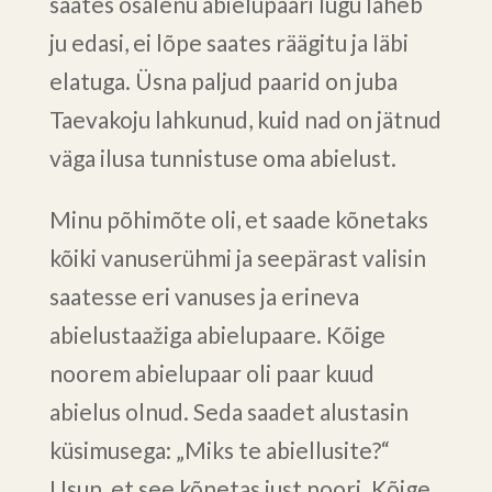
saates osalenu abielupaari lugu läheb
ju edasi, ei lõpe saates räägitu ja läbi
elatuga. Üsna paljud paarid on juba
Taevakoju lahkunud, kuid nad on jätnud
väga ilusa tunnistuse oma abielust.
Minu põhimõte oli, et saade kõnetaks
kõiki vanuserühmi ja seepärast valisin
saatesse eri vanuses ja erineva
abielustaažiga abielupaare. Kõige
noorem abielupaar oli paar kuud
abielus olnud. Seda saadet alustasin
küsimusega: „Miks te abiellusite?“
Usun, et see kõnetas just noori. Kõige