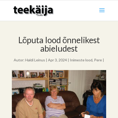
Lõputa lood õnnelikest
abieludest
Autor:
Haldi Leinus
|
Apr 3, 2024
|
Inimeste lood
,
Pere
|