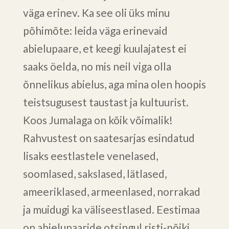
väga erinev. Ka see oli üks minu
põhimõte: leida väga erinevaid
abielupaare, et keegi kuulajatest ei
saaks öelda, no mis neil viga olla
õnnelikus abielus, aga mina olen hoopis
teistsugusest taustast ja kultuurist.
Koos Jumalaga on kõik võimalik!
Rahvustest on saatesarjas esindatud
lisaks eestlastele venelased,
soomlased, sakslased, lätlased,
ameeriklased, armeenlased, norrakad
ja muidugi ka väliseestlased. Eestimaa
on abielupaaride otsingul risti-põiki