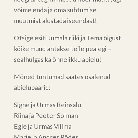
võime enda ja oma suhtumise
muutmist alustada iseendast!
Otsige esiti Jumala riiki ja Tema õigust,
kõike muud antakse teile pealegi –
sealhulgas ka õnnelikku abielu!
Mõned tuntumad saates osalenud
abielupaarid:
Signe ja Urmas Reinsalu
Riina ja Peeter Solman
Egle ja Urmas Viilma
Marje ja Andres Põder