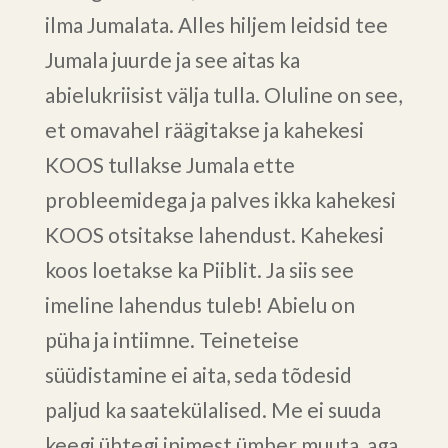
ilma Jumalata. Alles hiljem leidsid tee
Jumala juurde ja see aitas ka
abielukriisist välja tulla. Oluline on see,
et omavahel räägitakse ja kahekesi
KOOS tullakse Jumala ette
probleemidega ja palves ikka kahekesi
KOOS otsitakse lahendust. Kahekesi
koos loetakse ka Piiblit. Ja siis see
imeline lahendus tuleb! Abielu on
püha ja intiimne. Teineteise
süüdistamine ei aita, seda tõdesid
paljud ka saatekülalised. Me ei suuda
keegi ühtegi inimest ümber muuta, aga