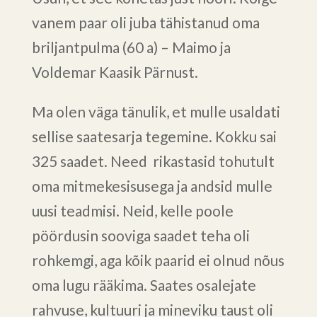
vanem paar oli juba tähistanud oma
briljantpulma (60 a) – Maimo ja
Voldemar Kaasik Pärnust.
Ma olen väga tänulik, et mulle usaldati
sellise saatesarja tegemine. Kokku sai
325 saadet. Need rikastasid tohutult
oma mitmekesisusega ja andsid mulle
uusi teadmisi. Neid, kelle poole
pöördusin sooviga saadet teha oli
rohkemgi, aga kõik paarid ei olnud nõus
oma lugu rääkima. Saates osalejate
rahvuse, kultuuri ja mineviku taust oli