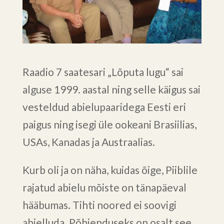
Raadio 7 saatesari „Lõputa lugu“ sai
alguse 1999. aastal ning selle käigus sai
vesteldud abielupaaridega Eesti eri
paigus ning isegi üle ookeani Brasiilias,
USAs, Kanadas ja Austraalias.
Kurb oli ja on näha, kuidas õige, Piiblile
rajatud abielu mõiste on tänapäeval
hääbumas. Tihti noored ei soovigi
abielluda. Põhjenduseks on osalt see,