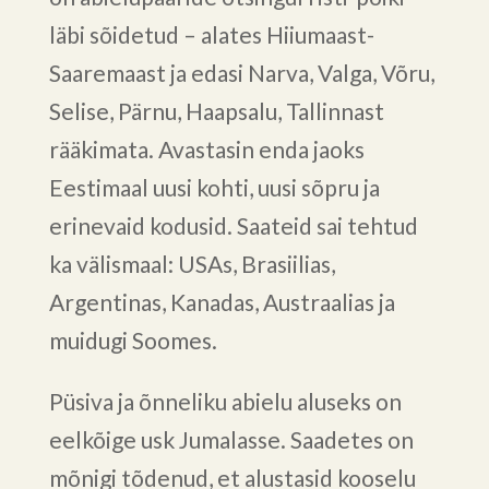
läbi sõidetud – alates Hiiumaast-
Saaremaast ja edasi Narva, Valga, Võru,
Selise, Pärnu, Haapsalu, Tallinnast
rääkimata. Avastasin enda jaoks
Eestimaal uusi kohti, uusi sõpru ja
erinevaid kodusid. Saateid sai tehtud
ka välismaal: USAs, Brasiilias,
Argentinas, Kanadas, Austraalias ja
muidugi Soomes.
Püsiva ja õnneliku abielu aluseks on
eelkõige usk Jumalasse. Saadetes on
mõnigi tõdenud, et alustasid kooselu