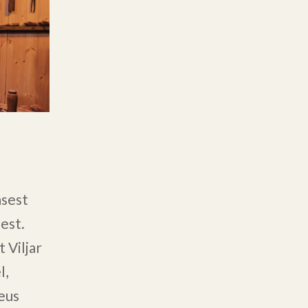
asest
est.
 Viljar
l,
eus