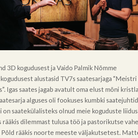
nd 3D kogudusest ja Vaido Palmik Nõmme
ikogudusest alustasid TV7s saatesarjaga “Meistri
”. Igas saates jagab avatult oma elust mõni kristl
aatesarja alguses oli fookuses kumbki saatejuhtid
i on saatekülalisteks olnud meie koguduste liidust
s rääkis dilemmast tulusa töö ja pastorikutse vahe
Põld rääkis noorte meeste väljakutsetest. Matt