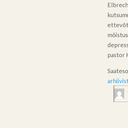
Elbrech
kutsumu
ettevõt
mõistus
depress
pastor 
Saateso
arhiivis