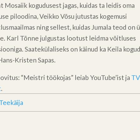
t Mosaiik kogudusest jagas, kuidas ta leidis oma
se piloodina, Veikko Võsu jutustas kogemusi
lusmaailmas ning sellest, kuidas Jumala teod on ü
e. Karl Tõnne julgustas lootust leidma võitluses
iooniga. Saatekülaliseks on käinud ka Keila kogu
Hans-Kristen Sapas.
ovitus: “Meistri töökojas” leiab YouTube’ist ja
TV
t
.
Teekäija