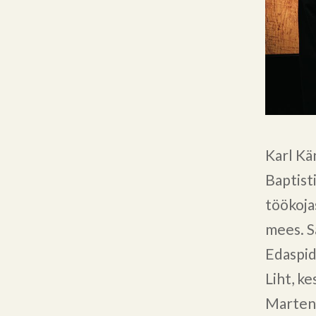
Karl Kä
Baptist
töökojas
mees. S
Edaspid
Liht, ke
Marten 