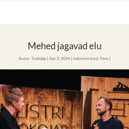
Mehed jagavad elu
Autor:
Teekäija
|
Apr 3, 2024
|
Inimeste lood
,
Pere
|