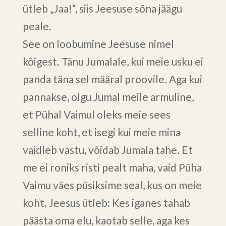
ütleb „Jaa!“, siis Jeesuse sõna jäägu
peale.
See on loobumine Jeesuse nimel
kõigest. Tänu Jumalale, kui meie usku ei
panda täna sel määral proovile. Aga kui
pannakse, olgu Jumal meile armuline,
et Pühal Vaimul oleks meie sees
selline koht, et isegi kui meie mina
vaidleb vastu, võidab Jumala tahe. Et
me ei roniks risti pealt maha, vaid Püha
Vaimu väes püsiksime seal, kus on meie
koht. Jeesus ütleb: Kes iganes tahab
päästa oma elu, kaotab selle, aga kes