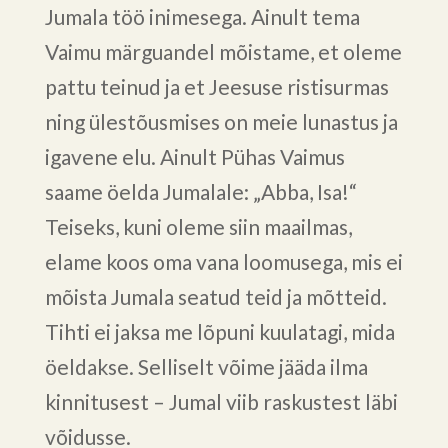
Jumala töö inimesega. Ainult tema
Vaimu märguandel mõistame, et oleme
pattu teinud ja et Jeesuse ristisurmas
ning ülestõusmises on meie lunastus ja
igavene elu. Ainult Pühas Vaimus
saame öelda Jumalale: „Abba, Isa!“
Teiseks, kuni oleme siin maailmas,
elame koos oma vana loomusega, mis ei
mõista Jumala seatud teid ja mõtteid.
Tihti ei jaksa me lõpuni kuulatagi, mida
öeldakse. Selliselt võime jääda ilma
kinnitusest – Jumal viib raskustest läbi
võidusse.