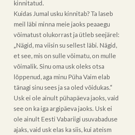
kinnitatud.
Kuidas Jumal usku kinnitab? Ta laseb
meil läbi minna meie jaoks peaaegu
võimatust olukorrast ja ütleb seejärel:
„Nägid, ma viisin su sellest läbi. Nägid,
et see, mis on sulle võimatu, on mulle
võimalik. Sinu oma usk oleks otsa
lõppenud, aga minu Püha Vaim elab
tänagi sinu sees ja sa oled võidukas.“
Usk ei ole ainult pühapäeva jaoks, vaid
see on ka iga argipäeva jaoks. Usk ei
ole ainult Eesti Vabariigi usuvabaduse
ajaks, vaid usk elas ka siis, kui ateism