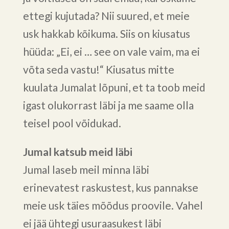
ettegi kujutada? Nii suured, et meie
usk hakkab kõikuma. Siis on kiusatus
hüüda: „Ei, ei … see on vale vaim, ma ei
võta seda vastu!“ Kiusatus mitte
kuulata Jumalat lõpuni, et ta toob meid
igast olukorrast läbi ja me saame olla
teisel pool võidukad.
Jumal katsub meid läbi
Jumal laseb meil minna läbi
erinevatest raskustest, kus pannakse
meie usk täies mõõdus proovile. Vahel
ei jää ühtegi usuraasukest läbi