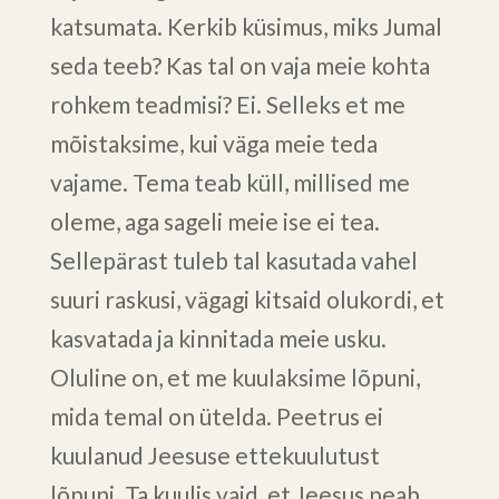
katsumata. Kerkib küsimus, miks Jumal
seda teeb? Kas tal on vaja meie kohta
rohkem teadmisi? Ei. Selleks et me
mõistaksime, kui väga meie teda
vajame. Tema teab küll, millised me
oleme, aga sageli meie ise ei tea.
Sellepärast tuleb tal kasutada vahel
suuri raskusi, vägagi kitsaid olukordi, et
kasvatada ja kinnitada meie usku.
Oluline on, et me kuulaksime lõpuni,
mida temal on ütelda. Peetrus ei
kuulanud Jeesuse ettekuulutust
lõpuni. Ta kuulis vaid, et Jeesus peab