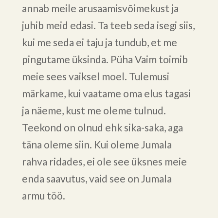
annab meile arusaamisvõimekust ja
juhib meid edasi. Ta teeb seda isegi siis,
kui me seda ei taju ja tundub, et me
pingutame üksinda. Püha Vaim toimib
meie sees vaiksel moel. Tulemusi
märkame, kui vaatame oma elus tagasi
ja näeme, kust me oleme tulnud.
Teekond on olnud ehk sika-saka, aga
täna oleme siin. Kui oleme Jumala
rahva ridades, ei ole see üksnes meie
enda saavutus, vaid see on Jumala
armu töö.