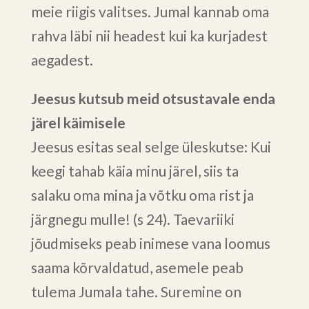
meie riigis valitses. Jumal kannab oma
rahva läbi nii headest kui ka kurjadest
aegadest.
Jeesus kutsub meid otsustavale enda
järel käimisele
Jeesus esitas seal selge üleskutse: Kui
keegi tahab käia minu järel, siis ta
salaku oma mina ja võtku oma rist ja
järgnegu mulle! (s 24). Taevariiki
jõudmiseks peab inimese vana loomus
saama kõrvaldatud, asemele peab
tulema Jumala tahe. Suremine on