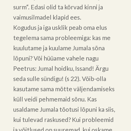
surm“. Edasi olid ta kõrvad kinni ja
vaimusilmadel klapid ees.
Kogudus ja iga usklik peab oma elus
tegelema sama probleemiga: kas me
kuulutame ja kuulame Jumala sõna
lõpuni? Või hüüame vahele nagu
Peetrus: Jumal hoidku, Issand! Ärgu
seda sulle sündigu! (s 22). Võib-olla
kasutame sama mõtte väljendamiseks
küll veidi pehmemaid sõnu. Kas
usaldame Jumala tõotusi lõpuni ka siis,
kui tulevad raskused? Kui probleemid
ja võitlused on suuremad, kui oskame