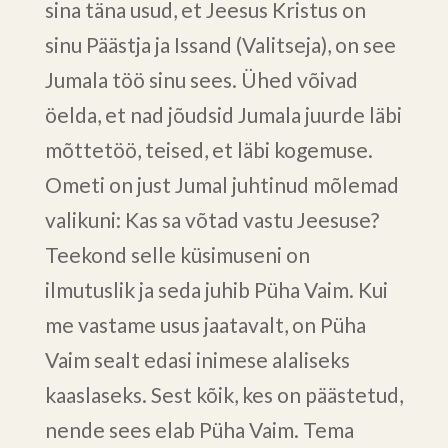
sina täna usud, et Jeesus Kristus on
sinu Päästja ja Issand (Valitseja), on see
Jumala töö sinu sees. Ühed võivad
öelda, et nad jõudsid Jumala juurde läbi
mõttetöö, teised, et läbi kogemuse.
Ometi on just Jumal juhtinud mõlemad
valikuni: Kas sa võtad vastu Jeesuse?
Teekond selle küsimuseni on
ilmutuslik ja seda juhib Püha Vaim. Kui
me vastame usus jaatavalt, on Püha
Vaim sealt edasi inimese alaliseks
kaaslaseks. Sest kõik, kes on päästetud,
nende sees elab Püha Vaim. Tema