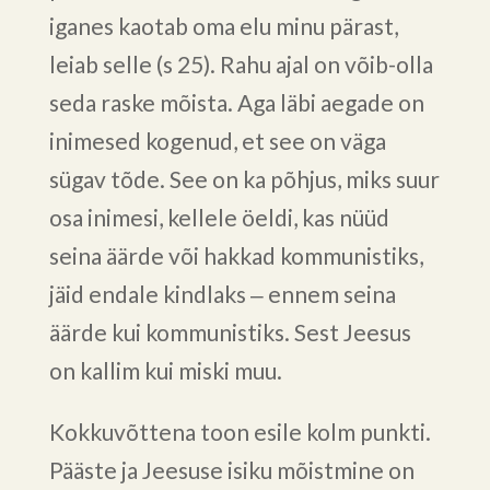
iganes kaotab oma elu minu pärast,
leiab selle (s 25). Rahu ajal on võib-olla
seda raske mõista. Aga läbi aegade on
inimesed kogenud, et see on väga
sügav tõde. See on ka põhjus, miks suur
osa inimesi, kellele öeldi, kas nüüd
seina äärde või hakkad kommunistiks,
jäid endale kindlaks ‒ ennem seina
äärde kui kommunistiks. Sest Jeesus
on kallim kui miski muu.
Kokkuvõttena toon esile kolm punkti.
Pääste ja Jeesuse isiku mõistmine on