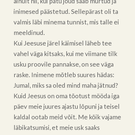
ainult nii, kui patu jõud saab murtud ja
inimesed päästetud. Sellepärast oli ta
valmis läbi minema tunnist, mis talle ei
meeldinud.
Kui Jeesuse järel käimisel läheb tee
vahel väga kitsaks, kui me viimane tilk
usku proovile pannakse, on see väga
raske. Inimene mõtleb suures hädas:
Jumal, miks sa oled mind maha jätnud?
Kuid Jeesus on oma tõotust mööda iga
päev meie juures ajastu lõpuni ja teisel
kaldal ootab meid võit. Me kõik vajame
läbikatsumisi, et meie usk saaks