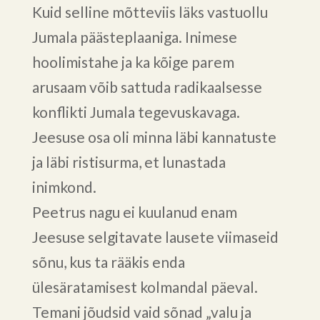
Kuid selline mõtteviis läks vastuollu
Jumala päästeplaaniga. Inimese
hoolimistahe ja ka kõige parem
arusaam võib sattuda radikaalsesse
konflikti Jumala tegevuskavaga.
Jeesuse osa oli minna läbi kannatuste
ja läbi ristisurma, et lunastada
inimkond.
Peetrus nagu ei kuulanud enam
Jeesuse selgitavate lausete viimaseid
sõnu, kus ta rääkis enda
ülesäratamisest kolmandal päeval.
Temani jõudsid vaid sõnad „valu ja