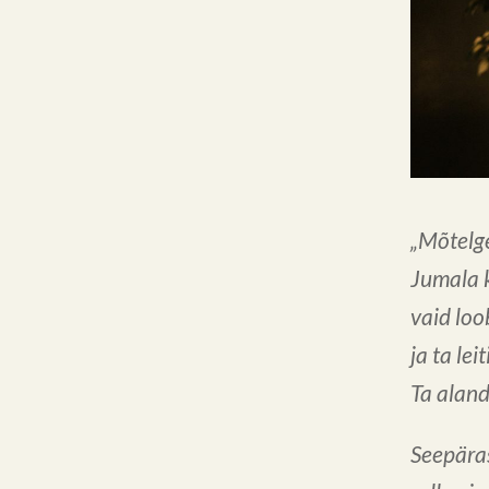
„Mõtelge
Jumala 
vaid loo
ja ta lei
Ta aland
Seepäras