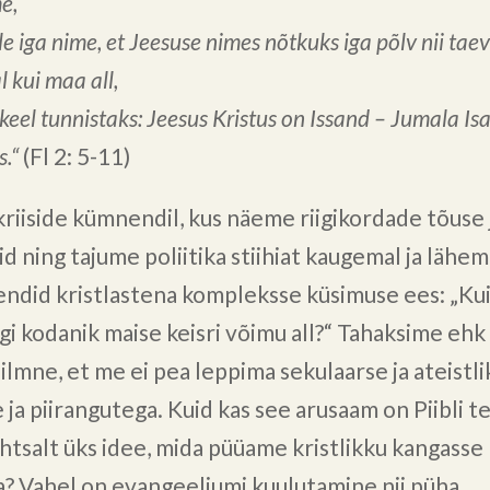
me,
le iga nime,
et Jeesuse nimes
nõtkuks iga põlv
nii tae
 kui maa all,
 keel tunnistaks:
Jeesus Kristus on Issand –
Jumala Is
s.“
(Fl 2: 5-11)
kriiside kümnendil, kus näeme riigikordade tõuse 
d ning tajume poliitika stiihiat kaugemal ja lähem
endid kristlastena kompleksse küsimuse ees: „Kui
igi kodanik maise keisri võimu all?“ Tahaksime ehk
 ilmne, et me ei pea leppima sekulaarse ja ateistlik
 ja piirangutega. Kuid kas see arusaam on Piibli t
lihtsalt üks idee, mida püüame kristlikku kangasse
? Vahel on evangeeliumi kuulutamine nii püha