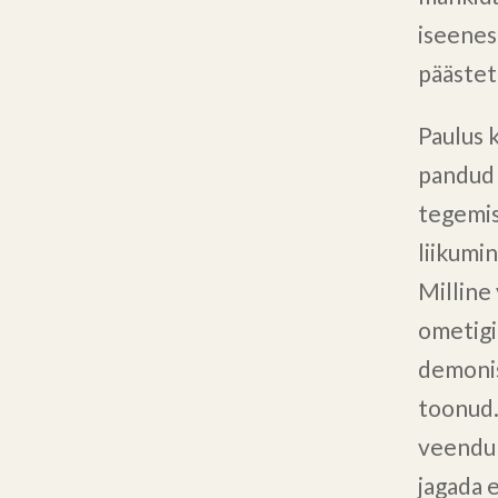
iseenese
päästet
Paulus 
pandud 
tegemis
liikumin
Milline
ometigi 
demonis
toonud. 
veendunu
jagada 