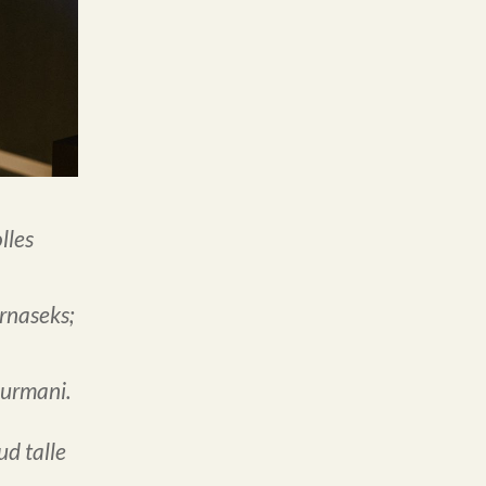
olles
rnaseks;
isurmani.
ud talle