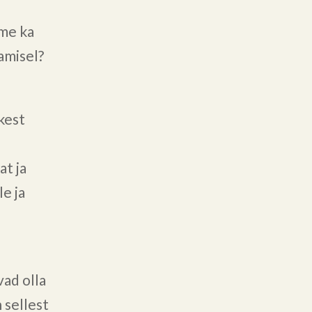
ume ka
amisel?
ikest
at ja
e ja
ad olla
 sellest