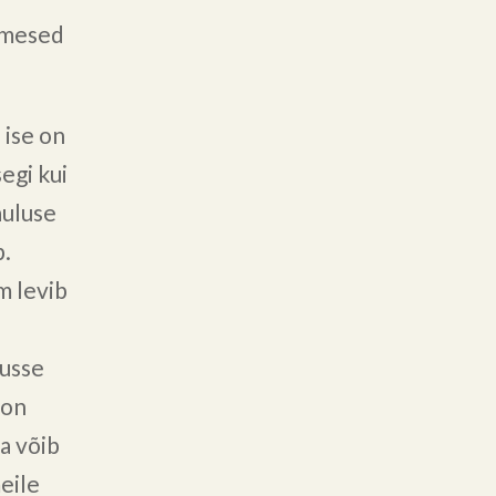
nimesed
 ise on
egi kui
auluse
b.
m levib
tusse
 on
ta võib
eile