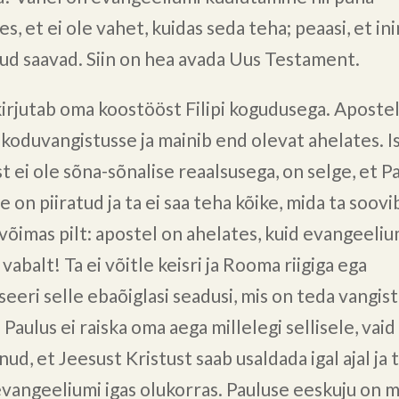
s, et ei ole vahet, kuidas seda teha; peaasi, et i
ud saavad. Siin on hea avada Uus Testament.
kirjutab oma koostööst Filipi kogudusega. Apostel
koduvangistusse ja mainib end olevat ahelates. Is
t ei ole sõna-sõnalise reaalsusega, on selge, et P
e on piiratud ja ta ei saa teha kõike, mida ta soovi
 võimas pilt: apostel on ahelates, kuid evangeeliu
vabalt! Ta ei võitle keisri ja Rooma riigiga ega
eeri selle ebaõiglasi seadusi, mis on teda vangis
Paulus ei raiska oma aega millelegi sellisele, vaid
d, et Jeesust Kristust saab usaldada igal ajal ja 
evangeeliumi igas olukorras. Pauluse eeskuju on m