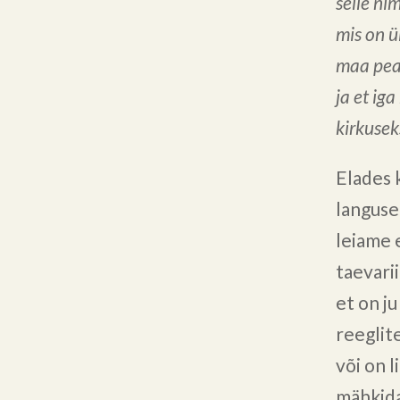
selle ni
mis on ü
maa peal
ja et iga
kirkusek
Elades 
langusei
leiame 
taevari
et on ju
reeglite
või on 
mähkida