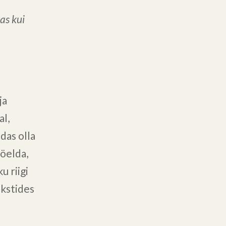
vas kui
a
ja
al,
das olla
 öelda,
u riigi
ekstides