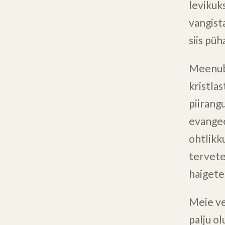
levikuks
vangist
siis pü
Meenub
kristlas
piirang
evangee
ohtlikk
tervete
haigete
Meie ve
palju o