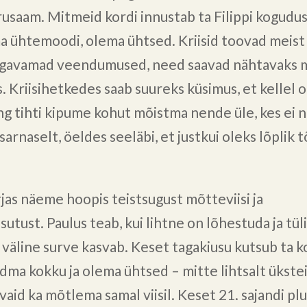
rusaam. Mitmeid kordi innustab ta Filippi kogudu
 ühtemoodi, olema ühtsed. Kriisid toovad meist 
ügavamad veendumused, need saavad nähtavaks 
. Kriisihetkedes saab suureks küsimus, et kellel o
ng tihti kipume kohut mõistma nende üle, kes ei n
arnaselt, öeldes seeläbi, et justkui oleks lõplik 
irjas näeme hoopis teistsugust mõtteviisi ja
utust. Paulus teab, kui lihtne on lõhestuda ja tül
ui väline surve kasvab. Keset tagakiusu kutsub ta 
idma kokku ja olema ühtsed – mitte lihtsalt ükste
 vaid ka mõtlema samal viisil. Keset 21. sajandi pl