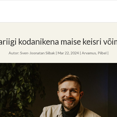
riigi kodanikena maise keisri või
Autor:
Sven-Joonatan Siibak
|
Mar 22, 2024
|
Arvamus
,
Piibel
|