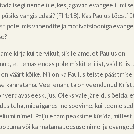
ada isegi nende üle, kes jagavad evangeeliumi se
püsiks vangis edasi? (Fl 1:18). Kas Paulus tõesti ü
st pole, mis vahendite ja motivatsiooniga evange
se?
ame kirja kui tervikut, siis leiame, et Paulus on
ud, et temas endas pole miskit erilist, vaid Krist
 on väärt kõike. Nii on ka Paulus teiste päästmise
ise kannatama. Veel enam, ta on veendunud Krist
hverdavas eeskujus. Oleks vale järeldus öelda, e
dus teha, mida iganes me soovime, kui teeme sed
liumi nimel. Palju enam peaksime küsida, milles
loobuma või kannatama Jeesuse nimel ja evangee