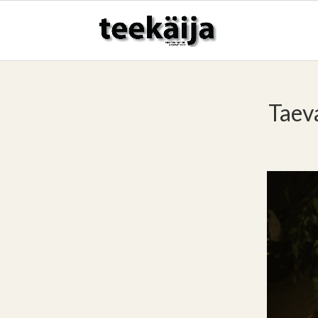
Taeva