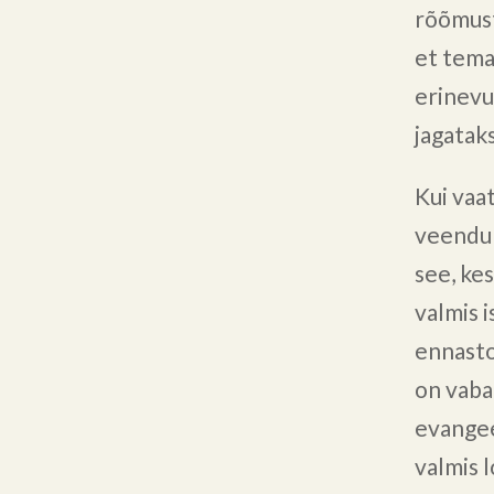
rõõmust
et tema 
erinevu
jagatak
Kui vaat
veendun
see, kes
valmis 
ennasto
on vaba
evangee
valmis 