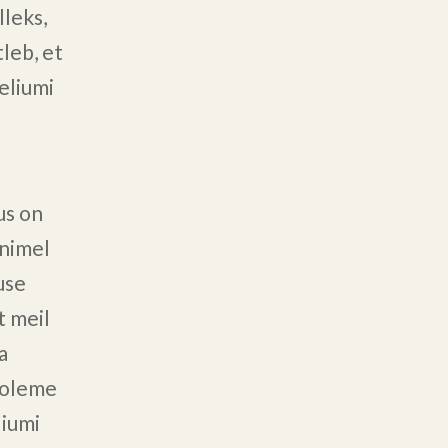
lleks,
tleb, et
eliumi
us on
 nimel
use
t meil
a
t oleme
liumi