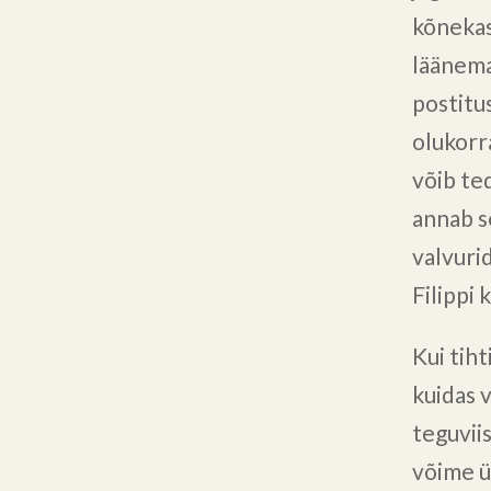
kõnekas
läänema
postitus
olukorr
võib te
annab s
valvuri
Filippi 
Kui tih
kuidas 
teguviis
võime ü