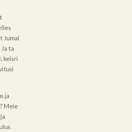
t
elles
et Jumal
 Ja ta
 keisri
itusi
s ja
a? Meie
ja
ulus