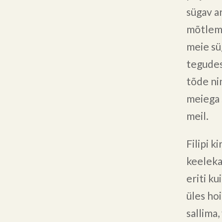
sügav a
mõtlema
meie s
tegudes
tõde ni
meiega s
meil.
Filipi k
keelekas
eriti k
üles ho
sallima,