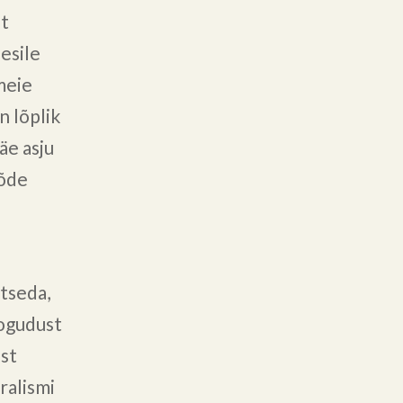
st
esile
meie
n lõplik
äe asju
tõde
itseda,
kogudust
ist
uralismi