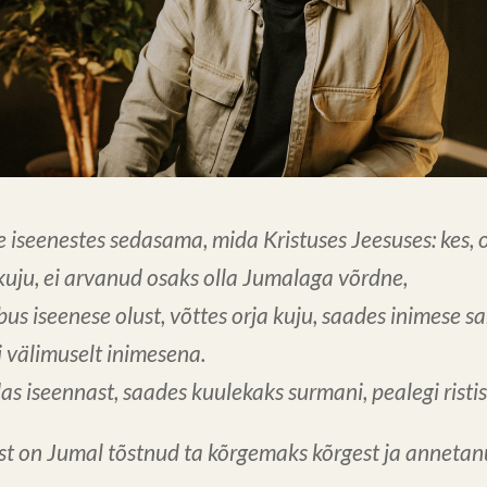
 iseenestes sedasama, mida Kristuses Jeesuses:
kes, 
kuju,
ei arvanud osaks olla Jumalaga võrdne,
bus iseenese olust,
võttes orja kuju,
saades inimese sa
ti välimuselt inimesena.
as iseennast,
saades kuulekaks surmani,
pealegi rist
t on Jumal tõstnud ta kõrgemaks kõrgest
ja annetan