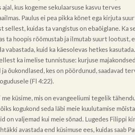
 ajal, kus kogeme sekulaarsuse kasvu terves
ailmas. Paulus ei pea pikka kõnet ega kirjuta suur
t sellest, kuidas ta vangistus on ebaõiglane. Ka s
as ta hoopis rõõmustab ja ilmutab suurt lootust, 
da vabastada, kuid ka käesolevas hetkes kasutada.
ellest ka imelise tunnistuse: kurjuse majakondsed,
d ja õukondlased, kes on pöördunud, saadavad terv
kogudusele (Fl 4:22).
ti me küsime, mis on evangeeliumi tegelik tähendu
võiks kogukond seda läbi meie kuulutamise mõist
id on valjemad kui meie sõnad. Lugedes Filippi kir
htäkki avastada end küsimuse ees, kuidas saab Pa