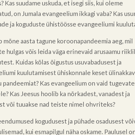
? Kas suudame uskuda, et isegi siis, kui oleme
atud, on Jumala evangeelium ikkagi vaba? Kas us
hade ja koguduste ühistöösse evangeeliumi kuulut
 mõne aasta tagune koroonapandeemia aeg, mil
te hulgas võis leida väga erinevaid arusaamu riikl
utest. Kuidas kõlas õigustus usuvabadusest ja
liumi kuulutamisest ühiskonnale keset ülinakkav
u pandeemiat? Kas evangeelium on vaid tugevatel
le? Kas Jeesus hoolib ka nõrkadest, vanadest ja
st või tuuakse nad teiste nimel ohvriteks?
endumused kogudusest ja pühade osadusest võiv
lulisemad, kui esmapilgul näha oskame. Paulusel on