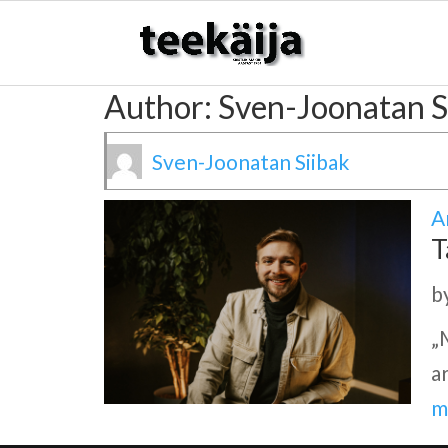
Author:
Sven-Joonatan S
Sven-Joonatan Siibak
A
T
b
„
a
m