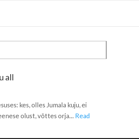
 all
ses: kes, olles Jumala kuju, ei
enese olust, võttes orja...
Read