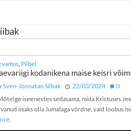
iibak
rvamus
,
Piibel
aevariigi kodanikena maise keisri võimu
y
Sven-Joonatan Siibak
22/03/2024
0
Mõtelge iseenestes sedasama, mida Kristuses Jeesu
rvanud osaks olla Jumalaga võrdne, vaid loobus ise
ore.